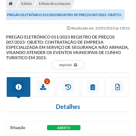
Editais
Editais de Licitações
Turismo
PREGÃO ELETRÔNICO 011/2023 REGISTRO DE PREÇOS 007/2023- OBJETO:
Publicações Oficiais
CONTRATAÇÃO DE EMPRESA ESPECIALIZADA EM...
Atualizado em: 23/01/2023 às 15h12
Cadastro de Artesãos
PREGÃO ELETRÔNICO 011/2023 REGISTRO DE PREÇOS
007/2023- OBJETO: CONTRATAÇÃO DE EMPRESA
Lei Aldir Blanc
ESPECIALIZADA EM SERVIÇO DE SEGURANÇA NÃO ARMADA,
VISANDO ATENDER OS EVENTOS MUNICIPAIS DE CUNHO
CTM
TURISTICO EM 2023.
Imprimir
Audiências Públicas
Balanços
1
A Prefeitura
Avisos e comunicados
Detalhes
Licitações anteriores
Situação
ABERTO
Contratos