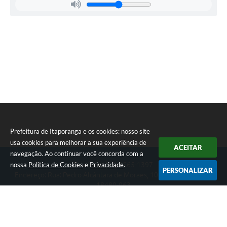
Prefeitura de Itaporanga e os cookies: nosso site
usa cookies para melhorar a sua experiência de
ACEITAR
navegação. Ao continuar você concorda com a
nossa
Política de Cookies
e
Privacidade
.
Telefone: (15) 3565-1397
PERSONALIZAR
Endereço: Rua: Pedro Alcântara de Moraes, 1060 - Centro | CEP:
18480-063
Segunda-feira a Sexta-feira das 07:30 as 17:00 horas
Prefeitura de Itaporanga