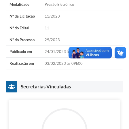
Estatuto dos Servidores Municipais
Modalidade
Pregão Eletrônico
PLANO MUNICIPAL DE ASSISTÊNCIA SOCIAL
Nº da Licitação
11/2023
A Nossa Cidade
Nº do Edital
11
Galeria de Vídeos
Nº do Processo
29/2023
Contas Públicas
Publicado em
24/01/2023 às 09h00
Legislação
Realização em
03/02/2023 às 09h00
Editais
Links
Secretarias Vinculadas
Banco do Povo Paulista
Folha de Pagamento
Serviços ao Cidadão
Nota Fiscal Eletrônica