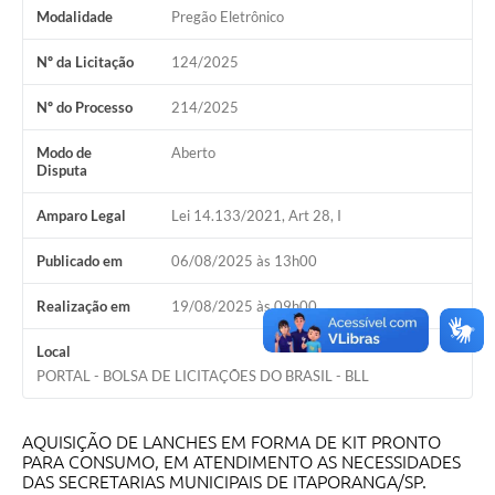
Estatuto dos Servidores Municipais
Modalidade
Pregão Eletrônico
PLANO MUNICIPAL DE ASSISTÊNCIA SOCIAL
Nº da Licitação
124/2025
A Nossa Cidade
Nº do Processo
214/2025
Galeria de Vídeos
Modo de
Aberto
Disputa
Contas Públicas
Amparo Legal
Lei 14.133/2021, Art 28, I
Legislação
Publicado em
06/08/2025 às 13h00
Editais
Realização em
19/08/2025 às 09h00
Links
Local
Banco do Povo Paulista
PORTAL - BOLSA DE LICITAÇÕES DO BRASIL - BLL
Folha de Pagamento
AQUISIÇÃO DE LANCHES EM FORMA DE KIT PRONTO
Serviços ao Cidadão
PARA CONSUMO, EM ATENDIMENTO AS NECESSIDADES
DAS SECRETARIAS MUNICIPAIS DE ITAPORANGA/SP.
Nota Fiscal Eletrônica