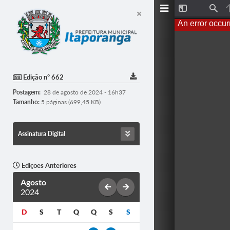
T
F
o
i
An error occur
g
n
g
d
l
e
S
i
d
Edição nº 662
e
b
Postagem:
28 de agosto de 2024 - 16h37
a
r
Tamanho:
5 páginas (699,45 KB)
Assinatura Digital
Edições Anteriores
Agosto
2024
D
S
T
Q
Q
S
S