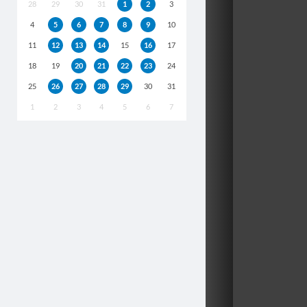
28
29
30
31
1
2
3
4
5
6
7
8
9
10
11
12
13
14
15
16
17
18
19
20
21
22
23
24
25
26
27
28
29
30
31
1
2
3
4
5
6
7