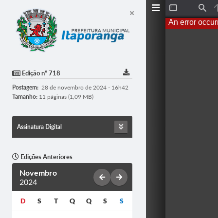
T
F
o
i
An error occur
g
n
g
d
l
e
S
i
d
Edição nº 718
e
b
Postagem:
28 de novembro de 2024 - 16h42
a
r
Tamanho:
11 páginas (1,09 MB)
Assinatura Digital
Edições Anteriores
Novembro
2024
D
S
T
Q
Q
S
S