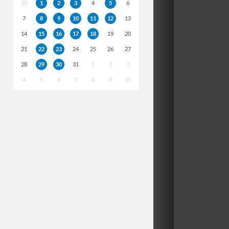
30
1
2
3
4
5
6
7
8
9
10
11
12
13
14
15
16
17
18
19
20
21
22
23
24
25
26
27
28
29
30
31
1
2
3
4
5
6
7
8
9
10