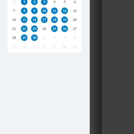
31
1
2
3
4
5
6
7
8
9
10
11
12
13
14
15
16
17
18
19
20
21
22
23
24
25
26
27
28
29
30
1
2
3
4
5
6
7
8
9
10
11