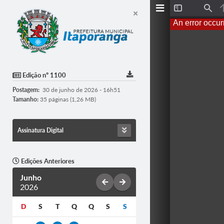
T
F
o
i
An error occur
g
n
g
d
l
e
S
i
d
Edição nº 1100
e
b
Postagem:
30 de junho de 2026 - 16h51
a
r
Tamanho:
35 páginas (1,26 MB)
Assinatura Digital
Edições Anteriores
Junho
2026
D
S
T
Q
Q
S
S