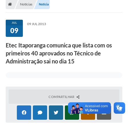
Notícias
Notícia
Turismo
Publicações Oficiais
JUL
09 JUL 2013
09
Cadastro de Artesãos
Lei Aldir Blanc
Etec Itaporanga comunica que lista com os
primeiros 40 aprovados no Técnico de
CTM
Administração sai no dia 15
Audiências Públicas
Balanços
A Prefeitura
COMPARTILHAR
Avisos e comunicados
Licitações anteriores
Contratos