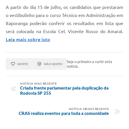
Estatuto dos Servidores Municipais
A partir do dia 15 de julho, os candidatos que prestaram
o vestibulinho para o curso Técnico em Administração em
PLANO MUNICIPAL DE ASSISTÊNCIA SOCIAL
Itaporanga poderão conferir os resultados em lista que
A Nossa Cidade
será colocada na Escola Cel. Vicente Russo do Amaral.
Galeria de Vídeos
Leia mais sobre isto
Contas Públicas
Legislação
Seja o primeiro a curtir esta
GOSTEI
NÃO GOSTEI
notícia.
Editais
Links
NOTÍCIA MAIS RECENTE
Criada frente parlamentar pela duplicação da
Rodovia SP 255
Banco do Povo Paulista
Folha de Pagamento
NOTÍCIA MENOS RECENTE
CRAS realiza eventos para toda a comunidade
Serviços ao Cidadão
Nota Fiscal Eletrônica