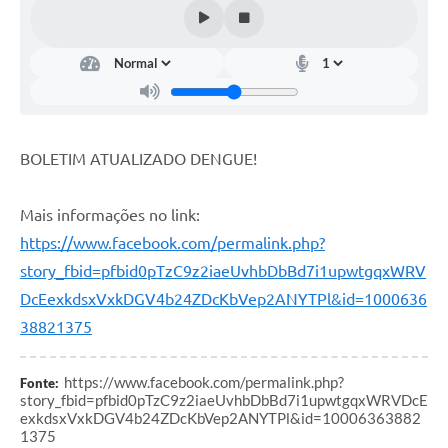
Estatuto dos Servidores Municipais
PLANO MUNICIPAL DE ASSISTÊNCIA SOCIAL
A Nossa Cidade
Galeria de Vídeos
BOLETIM ATUALIZADO DENGUE!
Contas Públicas
Legislação
Mais informações no link:
https://www.facebook.com/permalink.php?
Editais
story_fbid=pfbid0pTzC9z2iaeUvhbDbBd7i1upwtgqxWRV
Links
DcEexkdsxVxkDGV4b24ZDcKbVep2ANYTPl&id=1000636
38821375
Banco do Povo Paulista
Folha de Pagamento
https://www.facebook.com/permalink.php?
Fonte:
story_fbid=pfbid0pTzC9z2iaeUvhbDbBd7i1upwtgqxWRVDcE
Serviços ao Cidadão
exkdsxVxkDGV4b24ZDcKbVep2ANYTPl&id=10006363882
1375
Nota Fiscal Eletrônica