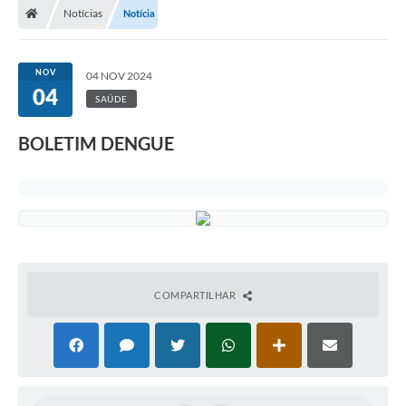
Notícias
Notícia
Turismo
Publicações Oficiais
NOV
04 NOV 2024
04
Cadastro de Artesãos
SAÚDE
Lei Aldir Blanc
BOLETIM DENGUE
CTM
Audiências Públicas
Balanços
A Prefeitura
COMPARTILHAR
Avisos e comunicados
Licitações anteriores
Contratos