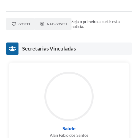
Compras Web
Seja o primeiro a curtir esta
STS - 3º Setor
GOSTEI
NÃO GOSTEI
notícia.
Telefones Úteis
Transparência
Secretarias Vinculadas
Notícias
Contato
SIC
Saúde
Alan Fábio dos Santos