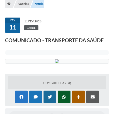
Notícias
Notícia
Turismo
Publicações Oficiais
FEV
11 FEV 2026
11
Cadastro de Artesãos
SAÚDE
Lei Aldir Blanc
COMUNICADO - TRANSPORTE DA SAÚDE
CTM
Audiências Públicas
Balanços
A Prefeitura
COMPARTILHAR
Avisos e comunicados
Licitações anteriores
Contratos