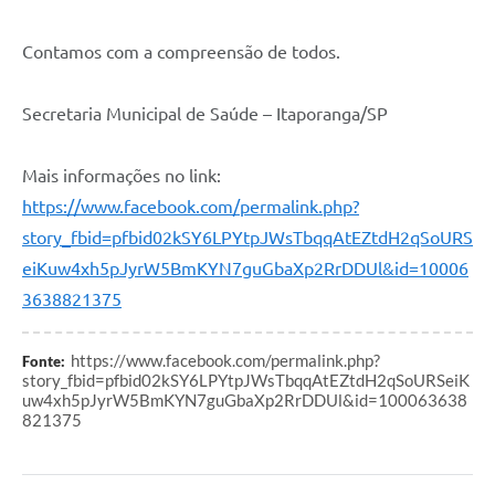
Compras Web
Contamos com a compreensão de todos.
STS - 3º Setor
Secretaria Municipal de Saúde – Itaporanga/SP
Telefones Úteis
Transparência
Mais informações no link:
https://www.facebook.com/permalink.php?
Notícias
story_fbid=pfbid02kSY6LPYtpJWsTbqqAtEZtdH2qSoURS
Contato
eiKuw4xh5pJyrW5BmKYN7guGbaXp2RrDDUl&id=10006
SIC
3638821375
https://www.facebook.com/permalink.php?
Fonte:
story_fbid=pfbid02kSY6LPYtpJWsTbqqAtEZtdH2qSoURSeiK
uw4xh5pJyrW5BmKYN7guGbaXp2RrDDUl&id=100063638
821375