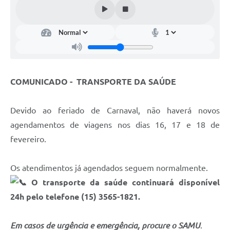
Estatuto dos Servidores Municipais
PLANO MUNICIPAL DE ASSISTÊNCIA SOCIAL
A Nossa Cidade
Galeria de Vídeos
COMUNICADO - TRANSPORTE DA SAÚDE
Contas Públicas
Legislação
Devido ao feriado de Carnaval, não haverá novos
agendamentos de viagens nos dias 16, 17 e 18 de
Editais
fevereiro.
Links
Os atendimentos já agendados seguem normalmente.
Banco do Povo Paulista
O transporte da saúde continuará disponível
Folha de Pagamento
24h pelo telefone (15) 3565-1821.
Serviços ao Cidadão
Em casos de urgência e emergência, procure o SAMU
.
Nota Fiscal Eletrônica