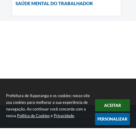
SAÚDE MENTAL DO TRABALHADOR
Prefeitura de Itaporanga e os cookies: nosso site
usa cookies para melhorar a sua experiência de
ACEITAR
navegação. Ao continuar você concorda com a
nossa
Política de Cookies
e
Privacidade
.
Telefone: (15) 3565-1397
PERSONALIZAR
Endereço: Rua: Pedro Alcântara de Moraes, 1060 - Centro | CEP:
18480-063
Segunda-feira a Sexta-feira das 07:30 as 17:00 horas