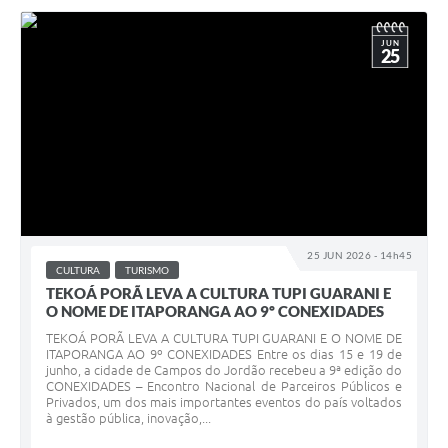
JUN
25
25 JUN 2026 - 14h45
CULTURA
TURISMO
TEKOÁ PORÃ LEVA A CULTURA TUPI GUARANI E
O NOME DE ITAPORANGA AO 9º CONEXIDADES
TEKOÁ PORÃ LEVA A CULTURA TUPI GUARANI E O NOME DE
ITAPORANGA AO 9º CONEXIDADES Entre os dias 15 e 19 de
junho, a cidade de Campos do Jordão recebeu a 9ª edição do
CONEXIDADES – Encontro Nacional de Parceiros Públicos e
Privados, um dos mais importantes eventos do país voltados
à gestão pública, inovação,...