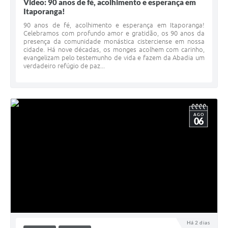
Video: 90 anos de fé, acolhimento e esperança em
Itaporanga!
90 anos de fé, acolhimento e esperança em Itaporanga!
Celebramos com profundo amor e gratidão, os 90 anos da
presença da comunidade monástica cisterciense em nossa
cidade. Há nove décadas, os monges acolhem com carinho,
evangelizam pelo testemunho de vida e fazem da Abadia um
verdadeiro refúgio de paz...
AGO
06
Há 2 dias