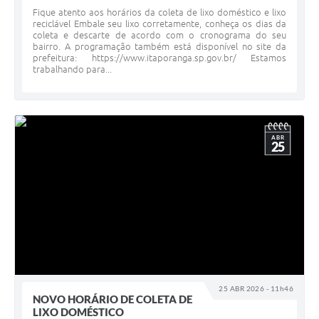
Fique atento aos horários da coleta de lixo doméstico e lixo
reciclável Embale seu lixo corretamente, conheça os dias da
coleta e descarte de acordo com o cronograma do seu
bairro. A programação também está disponível no site da
prefeitura: https://www.itaporanga.sp.gov.br/ Estamos
trabalhando para...
ABR
25
25 ABR 2026 - 11h46
NOVO HORÁRIO DE COLETA DE
LIXO DOMÉSTICO