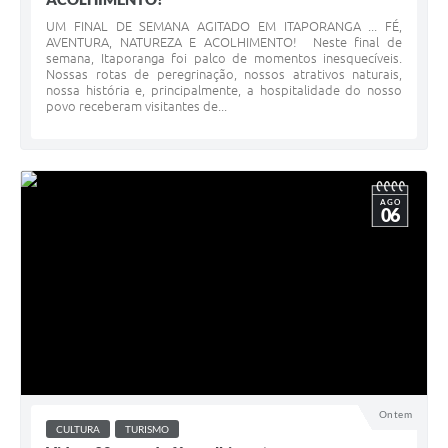
UM FINAL DE SEMANA AGITADO EM ITAPORANGA ... FÉ,
AVENTURA, NATUREZA E ACOLHIMENTO! Neste final de
semana, Itaporanga foi palco de momentos inesquecíveis.
Nossas rotas de peregrinação, nossos atrativos naturais,
nossa história e, principalmente, a hospitalidade do nosso
povo receberam visitantes de...
AGO
06
Ontem
CULTURA
TURISMO