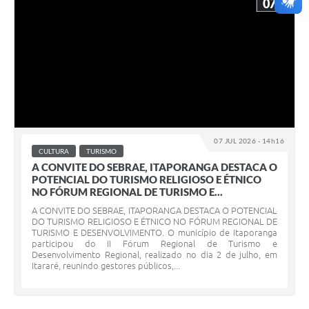
07
07 JUL 2026 - 14h16
CULTURA
TURISMO
A CONVITE DO SEBRAE, ITAPORANGA DESTACA O
POTENCIAL DO TURISMO RELIGIOSO E ÉTNICO
NO FÓRUM REGIONAL DE TURISMO E...
A CONVITE DO SEBRAE, ITAPORANGA DESTACA O POTENCIAL
DO TURISMO RELIGIOSO E ÉTNICO NO FÓRUM REGIONAL DE
TURISMO E DESENVOLVIMENTO. O município de Itaporanga
participou do II Fórum Regional de Turismo e
Desenvolvimento Regional, realizado no dia 2 de julho, em
Itararé, reunindo gestores públicos,...