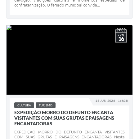
devoção, tradições culturais e momentos especiais de
confraternização. O feriado municipal convida...
JUN
16
16 JUN 2026 - 16h38
CULTURA
TURISMO
EXPEDIÇÃO MORRO DO DEFUNTO ENCANTA
VISITANTES COM SUAS GRUTAS E PAISAGENS
ENCANTADORAS
EXPEDIÇÃO MORRO DO DEFUNTO ENCANTA VISITANTES
COM SUAS GRUTAS E PAISAGENS ENCANTADORAS Nesta