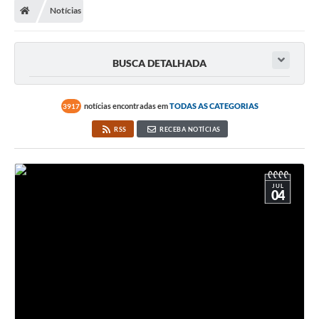
Notícias
Turismo
Publicações Oficiais
BUSCA DETALHADA
Cadastro de Artesãos
Lei Aldir Blanc
notícias encontradas em
TODAS AS CATEGORIAS
3917
RSS
RECEBA NOTÍCIAS
CTM
Audiências Públicas
Balanços
JUL
04
A Prefeitura
Avisos e comunicados
Licitações anteriores
Contratos