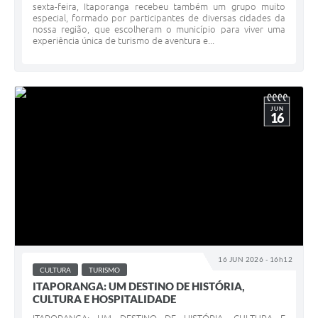
sexta-feira, Itaporanga recebeu também um grupo muito
especial, formado por participantes de diversas cidades da
nossa região, que escolheram o município para viver uma
experiência única de turismo de aventura e...
JUN
16
16 JUN 2026 - 16h12
CULTURA
TURISMO
ITAPORANGA: UM DESTINO DE HISTÓRIA,
CULTURA E HOSPITALIDADE