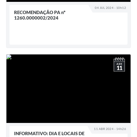
Estatuto dos Servidores Municipais
04 JUL 2024 - 10h12
RECOMENDAÇÃO PA nº
PLANO MUNICIPAL DE ASSISTÊNCIA SOCIAL
1260.0000002/2024
A Nossa Cidade
Galeria de Vídeos
Contas Públicas
Legislação
ABR
11
Editais
Links
Banco do Povo Paulista
Folha de Pagamento
Serviços ao Cidadão
11 ABR 2024 - 14h26
INFORMATIVO: DIA E LOCAIS DE
Nota Fiscal Eletrônica