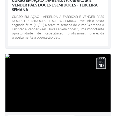
CURSO EM AÇÃO : APRENDA A FABRICAR E
VENDER PÃES DOCES E SEMIDOCES - TERCEIRA
SEMANA
CURSO EM AÇÃO : APRENDA A FABRICAR E VENDER PÃES
DOCES E SEMIDOCES TERCEIRA SEMANA Teve início nesta
segunda-feira (15/06) a terceira semana do curso "Aprenda a
Fabricar e Vender Pães Doces e Semidoces", uma importante
oportunidade de capacitação profissional oferecida
gratuitamente à população de...
JUN
10