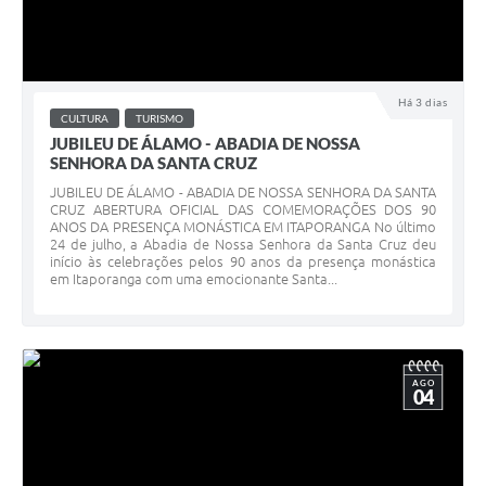
Há 3 dias
CULTURA
TURISMO
JUBILEU DE ÁLAMO - ABADIA DE NOSSA
SENHORA DA SANTA CRUZ
JUBILEU DE ÁLAMO - ABADIA DE NOSSA SENHORA DA SANTA
CRUZ ABERTURA OFICIAL DAS COMEMORAÇÕES DOS 90
ANOS DA PRESENÇA MONÁSTICA EM ITAPORANGA No último
24 de julho, a Abadia de Nossa Senhora da Santa Cruz deu
início às celebrações pelos 90 anos da presença monástica
em Itaporanga com uma emocionante Santa...
AGO
04