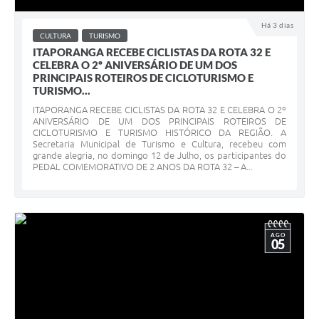
Há 3 dias
CULTURA
TURISMO
ITAPORANGA RECEBE CICLISTAS DA ROTA 32 E
CELEBRA O 2º ANIVERSÁRIO DE UM DOS
PRINCIPAIS ROTEIROS DE CICLOTURISMO E
TURISMO...
ITAPORANGA RECEBE CICLISTAS DA ROTA 32 E CELEBRA O 2º
ANIVERSÁRIO DE UM DOS PRINCIPAIS ROTEIROS DE
CICLOTURISMO E TURISMO HISTÓRICO DA REGIÃO. A
Secretaria Municipal de Turismo e Cultura, recebeu com
grande alegria, no domingo 12 de Julho, os participantes do
PEDAL COMEMORATIVO DE 2 ANOS DA ROTA 32 – A...
AGO
05