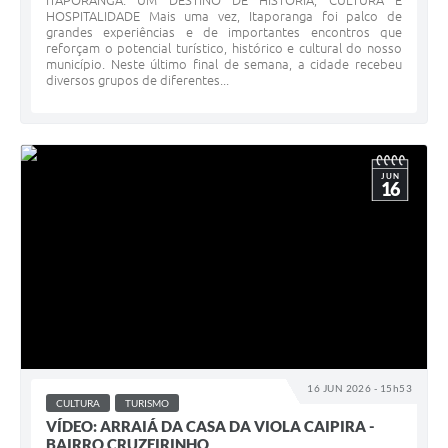
ITAPORANGA: UM DESTINO DE HISTÓRIA, CULTURA E
HOSPITALIDADE Mais uma vez, Itaporanga foi palco de
grandes experiências e de importantes encontros que
reforçam o potencial turístico, histórico e cultural do nosso
município. Neste último final de semana, a cidade recebeu
diversos grupos de diferentes...
JUN
16
16 JUN 2026 - 15h53
CULTURA
TURISMO
VÍDEO: ARRAIÁ DA CASA DA VIOLA CAIPIRA -
BAIRRO CRUZEIRINHO