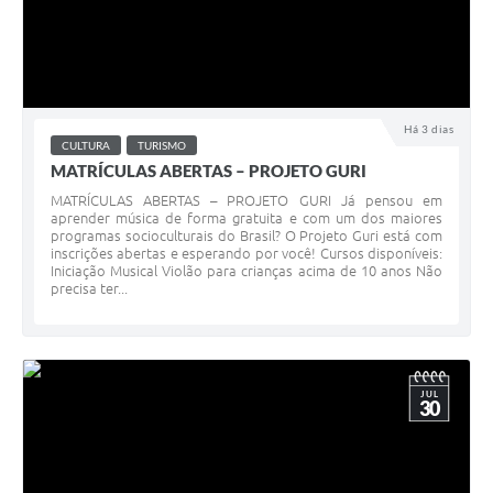
Há 3 dias
CULTURA
TURISMO
MATRÍCULAS ABERTAS – PROJETO GURI
MATRÍCULAS ABERTAS – PROJETO GURI Já pensou em
aprender música de forma gratuita e com um dos maiores
programas socioculturais do Brasil? O Projeto Guri está com
inscrições abertas e esperando por você! Cursos disponíveis:
Iniciação Musical Violão para crianças acima de 10 anos Não
precisa ter...
JUL
30