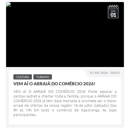
JUL
01
01 JUL 2026 - 16h33
CULTURA
TURISMO
VEM AÍ O ARRAIÁ DO COMÉRCIO 2026!
VEM AÍ O ARRAIÁ DO COMÉRCIO 2026! Pode separar a
camisa xadrez e chamar toda a família, porque o ARRAIÁ DO
COMÉRCIO 2026 já tem data marcada e promete ser o maior
arraiá de ofertas da nossa região! 18 de julho (sábado) Das
9h às 14h Em todo o comércio de Itaporanga. As lojas
participantes...