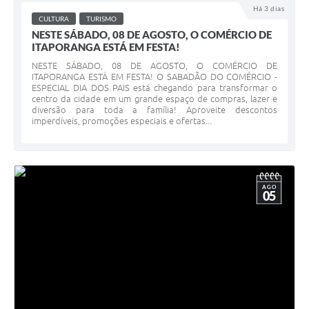
Há 3 dias
CULTURA
TURISMO
NESTE SÁBADO, 08 DE AGOSTO, O COMÉRCIO DE
ITAPORANGA ESTÁ EM FESTA!
NESTE SÁBADO, 08 DE AGOSTO, O COMÉRCIO DE
ITAPORANGA ESTÁ EM FESTA! O SABADÃO DO COMÉRCIO -
ESPECIAL DIA DOS PAIS está chegando para transformar o
centro da cidade em um grande espaço de compras, lazer e
diversão para toda a família! Aproveite descontos
imperdíveis, promoções especiais e ofertas...
AGO
05