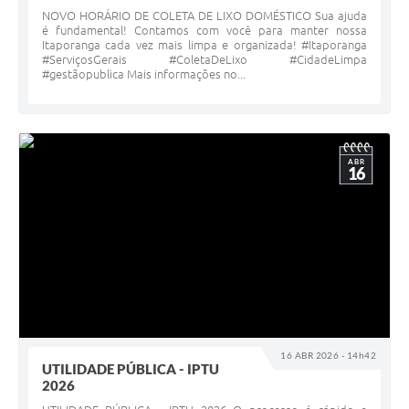
NOVO HORÁRIO DE COLETA DE LIXO DOMÉSTICO Sua ajuda
é fundamental! Contamos com você para manter nossa
Itaporanga cada vez mais limpa e organizada! #Itaporanga
#ServiçosGerais #ColetaDeLixo #CidadeLimpa
#gestãopublica Mais informações no...
ABR
16
16 ABR 2026 - 14h42
UTILIDADE PÚBLICA - IPTU
2026