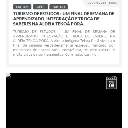
09 JUN 2026 - 16h07
CULTURA
SAÚDE
TURISMO
TURISMO DE ESTUDOS - UM FINAL DE SEMANA DE
APRENDIZADO, INTEGRAÇÃO E TROCA DE
SABERES NA ALDEIA TEKOÁ PORÃ.
TURISMO DE ESTUDOS - UM FINAL DE SEMANA DE
APRENDIZADO, INTEGRAÇÃO E TROCA DE SABERES NA
ALDEIA TEKOÁ PORÃ. A Aldeia Indígena Tekoá Porã viveu um
final de semana verdadeiramente especial, marcado por
momentos de aprendizado, convivência, respeito cultural e
muita troca de conhecimentos. Com muito carinho...
JUN
08