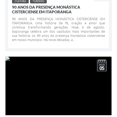
CULTURA
TURISMO
90 ANOS DA PRESENÇA MONÁSTICA
CISTERCIENSE EM ITAPORANGA
90 ANOS DA PRESENÇA MONÁSTICA CISTERCIENSE EM
ITAPORANGA. Uma história de fé, oração e amor que
continua transformando gerações. Hoje, 6 de agosto,
Itaporanga celebra um dos capítulos mais importantes de
sua história: os 90 anos da presença monástica cisterciense
em nosso município. Há nove décadas, a...
AGO
05