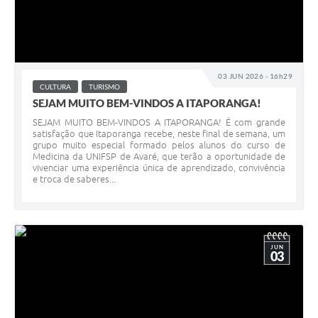
03 JUN 2026 - 16h29
CULTURA
TURISMO
SEJAM MUITO BEM-VINDOS A ITAPORANGA!
SEJAM MUITO BEM-VINDOS A ITAPORANGA! É com grande
satisfação que Itaporanga recebe, neste final de semana, um
grupo muito especial formado pelos alunos do curso de
Medicina da UNIFSP de Avaré, que terão a oportunidade de
vivenciar uma experiência única de aprendizado, convivência
e troca de saberes...
JUN
03