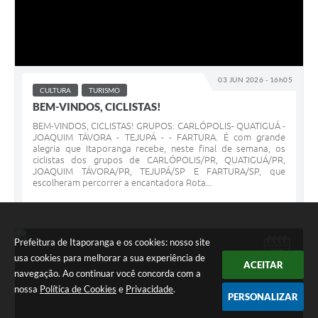
03 JUN 2026 - 16h05
CULTURA
TURISMO
BEM-VINDOS, CICLISTAS!
BEM-VINDOS, CICLISTAS! GRUPOS: CARLÓPOLIS- QUATIGUÁ -
JOAQUIM TÁVORA - TEJUPÁ - - FARTURA. É com grande
alegria que Itaporanga recebe, neste final de semana, os
ciclistas dos grupos de CARLÓPOLIS/PR, QUATIGUÁ/PR,
JOAQUIM TÁVORA/PR, TEJUPÁ/SP E FARTURA/SP, que
escolheram percorrer a encantadora Rota...
Prefeitura de Itaporanga e os cookies: nosso site
JUN
usa cookies para melhorar a sua experiência de
02
ACEITAR
navegação. Ao continuar você concorda com a
nossa
Política de Cookies
e
Privacidade
.
PERSONALIZAR