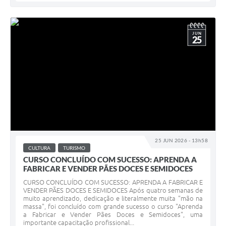
JUN
25
25 JUN 2026 - 13h58
CULTURA
TURISMO
CURSO CONCLUÍDO COM SUCESSO: APRENDA A
FABRICAR E VENDER PÃES DOCES E SEMIDOCES
CURSO CONCLUÍDO COM SUCESSO: APRENDA A FABRICAR E
VENDER PÃES DOCES E SEMIDOCES Após quatro semanas de
muito aprendizado, dedicação e literalmente muita "mão na
massa", foi concluído com grande sucesso o curso "Aprenda
a Fabricar e Vender Pães Doces e Semidoces", uma
importante capacitação profissional...