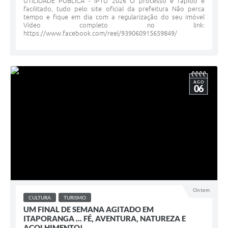
UTILIDADE PÚBLICA - IPTU 2026 O processo é rápido e
facilitado, tudo pelo site oficial da prefeitura Não perca
tempo e fique em dia com a regularização do seu imóvel
Vídeo completo no link:
https://www.facebook.com/reel/939060915659849/
AGO
06
Ontem
CULTURA
TURISMO
UM FINAL DE SEMANA AGITADO EM
ITAPORANGA ... FÉ, AVENTURA, NATUREZA E
ACOLHIMENTO!