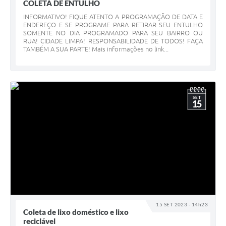
COLETA DE ENTULHO
INFORMATIVO! FIQUE ATENTO A PROGRAMAÇÃO DE DATA E
Compras Web
ENDEREÇO E SE PROGRAME PARA RETIRAR SEU ENTULHO
SOMENTE NO DIA PROGRAMADO PARA SEU BAIRRO OU
STS - 3º Setor
RUA! CIDADE LIMPA! RESPONSABILIDADE DE TODOS! FAÇA
TAMBÉM A SUA PARTE! Mais informações no link...
Telefones Úteis
Transparência
Notícias
SET
15
Contato
SIC
15 SET 2023 - 14h23
Coleta de lixo doméstico e lixo
reciclável