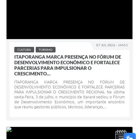
07 JUL 2026 - 14h51
CULTURA
TURISMO
ITAPORANGA MARCA PRESENÇA NO FÓRUM DE
DESENVOLVIMENTO ECONÔMICO E FORTALECE
PARCERIAS PARA IMPULSIONAR O
CRESCIMENTO...
ITAPORANGA MARCA PRESENÇA NO FÓRUM DE
DESENVOLVIMENTO ECONÔMICO E FORTALECE PARCERIAS
PARA IMPULSIONAR O CRESCIMENTO REGIONAL Na última
sexta-feira, 3 de julho, o município de Itararé sediou o Fórum
de Desenvolvimento Econômico, um importante encontro
que reuniu gestores públicos, técnicos, lideranças,...
JUL