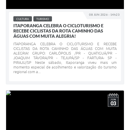
08 JUN 2026 - 14h23
CULTURA
TURISMO
ITAPORANGA CELEBRA O CICLOTURISMO E
RECEBE CICLISTAS DA ROTA CAMINHO DAS
ÁGUAS COM MUITA ALEGRIA!
ITAPORANGA CELEBRA O CICLOTURISMO E RECEBE
CICLISTAS DA ROTA CAMINHO DAS ÁGUAS COM MUITA
ALEGRIA! GRUPO: CARLÓPOLIS /PR - QUATIGUÁ/PR -
JOAQUIM TÁVORA/PR - TEJUPÁ/SP - FARTURA- SP -
PIRAJU/SP Neste sábado, Itaporanga viveu mais um
momento especial de acolhimento e valorização do turismo
regional com a...
JUN
03