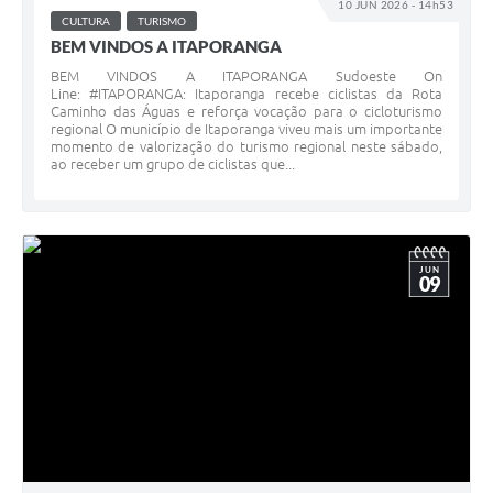
10 JUN 2026 - 14h53
CULTURA
TURISMO
BEM VINDOS A ITAPORANGA
BEM VINDOS A ITAPORANGA Sudoeste On
Line: #ITAPORANGA: Itaporanga recebe ciclistas da Rota
Caminho das Águas e reforça vocação para o cicloturismo
regional O município de Itaporanga viveu mais um importante
momento de valorização do turismo regional neste sábado,
ao receber um grupo de ciclistas que...
JUN
09