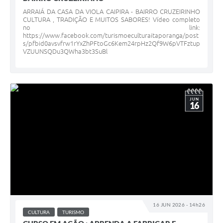
ARRAIÁ DA CASA DA VIOLA CAIPIRA - BAIRRO CRUZEIRINHO
CULTURA , TRADIÇÃO E MUITOS SABORES! Vídeo completo
no link:
https://www.facebook.com/turismoeculturaitaporanga/post
s/pfbid0avsvfrw1rYxZhPFtoGc6Kem24rpHz2Qf9W6pVTFztup
VZUUNSQDu3QWha3bt3SuBl
JUN
16
16 JUN 2026 - 14h26
CULTURA
TURISMO