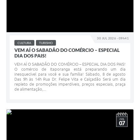
30 JUL 2026 - 09h41
CULTURA
TURISMO
VEM AÍ O SABADÃO DO COMÉRCIO – ESPECIAL
DIA DOS PAIS!
VEM AÍ O SABADÃO DO COMÉRCIO – ESPECIAL DIA DOS PAIS!
O comércio de Itaporanga está preparando um dia
inesquecível para você e sua família! Sábado, 8 de agosto
Das 9h às 14h Rua Dr. Felipe Vita e Calçadão Será um dia
repleto de promoções imperdíveis, preços especiais, praça
de alimentação,...
JUL
07