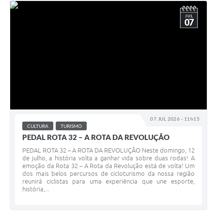
JUL
07
07 JUL 2026 - 11h15
CULTURA
TURISMO
PEDAL ROTA 32 – A ROTA DA REVOLUÇÃO
PEDAL ROTA 32 – A ROTA DA REVOLUÇÃO Neste domingo, 12
de julho, a história volta a ganhar vida sobre duas rodas! A
emoção da Rota 32 – A Rota da Revolução está de volta! Um
dos mais belos percursos de cicloturismo da nossa região
reunirá ciclistas para uma experiência que une esporte,
história,...