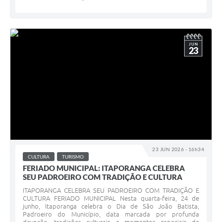
JUN
23
23 JUN 2026 - 16h34
CULTURA
TURISMO
FERIADO MUNICIPAL: ITAPORANGA CELEBRA
SEU PADROEIRO COM TRADIÇÃO E CULTURA
ITAPORANGA CELEBRA SEU PADROEIRO COM TRADIÇÃO E
CULTURA FERIADO MUNICIPAL Nesta quarta-feira, 24 de
junho, Itaporanga celebra o Dia de São João Batista,
Padroeiro do Município, data marcada por profunda