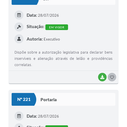
T
E
Data:
28/07/2026
I
Situação:
EM VIGOR
Autoria:
Executivo
Dispõe sobre a autorização legislativa para declarar bens
inservíveis e alienação através de leilão e providências
correlatas.
BAIXAR
G
O
S
Nº 221
Portaria
T
E
Data:
28/07/2026
I