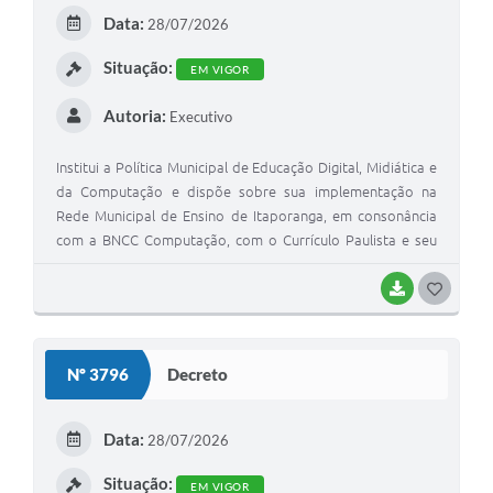
E
Data:
28/07/2026
Compras Web
I
Situação:
EM VIGOR
STS - 3º Setor
Autoria:
Executivo
Telefones Úteis
Institui a Política Municipal de Educação Digital, Midiática e
Transparência
da Computação e dispõe sobre sua implementação na
Notícias
Rede Municipal de Ensino de Itaporanga, em consonância
com a BNCC Computação, com o Currículo Paulista e seu
Contato
complemento de Educação Digital e Midiática e com as
Diretrizes Curriculares Regionais instituídas pela Lei
BAIXAR
G
SIC
Municipal nº 2.427, de 9 de março de 2020, e dá outras
O
providências.
S
Nº 3796
Decreto
T
E
Data:
28/07/2026
I
Situação:
EM VIGOR