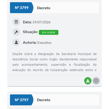
Estatuto dos Servidores Municipais
Nº 3799
Decreto
PLANO MUNICIPAL DE ASSISTÊNCIA SOCIAL
Data:
29/07/2026
A Nossa Cidade
Situação:
Galeria de Vídeos
EM VIGOR
Contas Públicas
Autoria:
Executivo
Legislação
Dispõe sobre a designação da Secretaria Municipal de
Assistência Social como órgão devidamente responsável
Editais
pelo acompanhamento, supervisão e fiscalização da
execução do Acordo de Cooperação celebrado entre o
Links
Município de Itaporanga e a Associação de Cultura,
Banco do Povo Paulista
Educação e Assistência Social Santa Marcelina – Projeto
BAIXAR
G
GURI, e dá outras providências.
O
Folha de Pagamento
S
Serviços ao Cidadão
Nº 3797
Decreto
T
Nota Fiscal Eletrônica