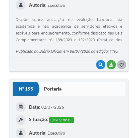
Autoria:
Executivo
Dispõe sobre aplicação da evolução funcional via
acadêmica e não acadêmica de servidores efetivos e
estáveis para enquadramento, conforme disposto nas Leis
Complementares nº. 188/2023 e 192/2023 (Estatuto dos
Servidores Públicos Municipais, Plano de Carreira, Estrutura
Publicado no Diário Oficial em 08/07/2026 na edição: 1105
de Cargos do Poder Executivo) e no Decreto nº. 3.539/2023,
e dá outras providências correlatas.
VISUALIZAR
BAIXAR
G
O
S
Nº 195
Portaria
T
E
Data:
02/07/2026
I
Situação:
EM VIGOR
Autoria:
Executivo