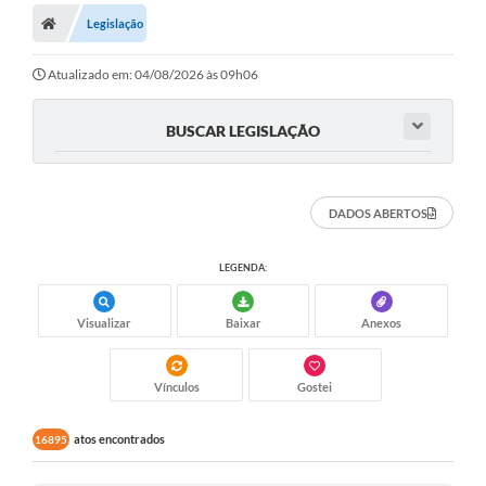
Legislação
Turismo
Publicações Oficiais
Atualizado em: 04/08/2026 às 09h06
Cadastro de Artesãos
BUSCAR LEGISLAÇÃO
Lei Aldir Blanc
CTM
DADOS ABERTOS
Audiências Públicas
LEGENDA:
Balanços
Visualizar
Baixar
Anexos
A Prefeitura
Avisos e comunicados
Vínculos
Gostei
Licitações anteriores
atos encontrados
16895
Contratos