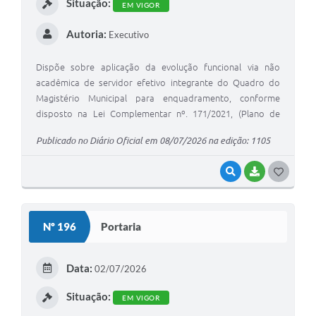
Situação:
EM VIGOR
Autoria:
Executivo
Dispõe sobre aplicação da evolução funcional via não
acadêmica de servidor efetivo integrante do Quadro do
Magistério Municipal para enquadramento, conforme
disposto na Lei Complementar nº. 171/2021, (Plano de
Carreira de Cargos e Remunerações e Estatuto do
Publicado no Diário Oficial em 08/07/2026 na edição: 1105
Magistério Municipal) e LC 172/2021 e outras providencias
correlatas.
VISUALIZAR
BAIXAR
G
O
S
Nº 196
Portaria
T
E
Data:
02/07/2026
I
Situação:
EM VIGOR