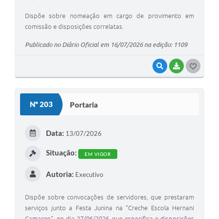
Dispõe sobre nomeação em cargo de provimento em
comissão e disposições correlatas.
Publicado no Diário Oficial em 16/07/2026 na edição: 1109
VISUALIZAR
BAIXAR
G
O
S
Nº 203
Portaria
T
E
Data:
13/07/2026
I
Situação:
EM VIGOR
Autoria:
Executivo
Dispõe sobre convocações de servidores, que prestaram
serviços junto a Festa Junina na “Creche Escola Hernani
Camargo”, no dia 27/06/2026, que especifica e disposições