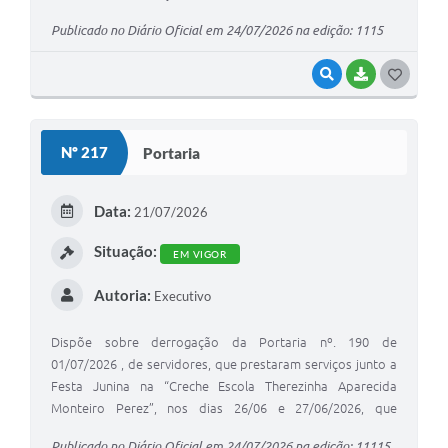
Publicado no Diário Oficial em 24/07/2026 na edição: 1115
VISUALIZAR
BAIXAR
G
O
S
Nº 217
Portaria
T
E
Data:
21/07/2026
I
Situação:
EM VIGOR
Autoria:
Executivo
Dispõe sobre derrogação da Portaria nº. 190 de
01/07/2026 , de servidores, que prestaram serviços junto a
Festa Junina na “Creche Escola Therezinha Aparecida
Monteiro Perez”, nos dias 26/06 e 27/06/2026, que
especifica e disposições correlatas.
Publicado no Diário Oficial em 24/07/2026 na edição: 11115