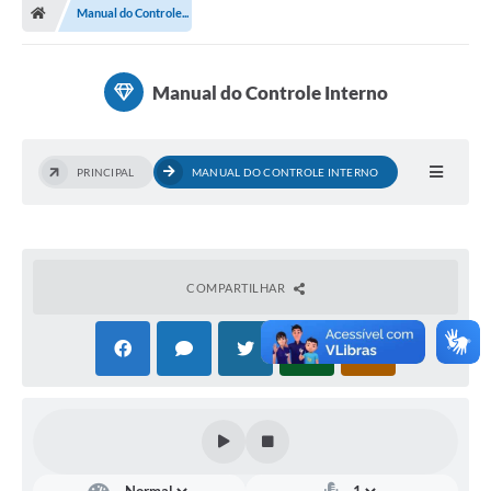
Manual do Controle...
Turismo
Publicações Oficiais
Manual do Controle Interno
Cadastro de Artesãos
Lei Aldir Blanc
PRINCIPAL
MANUAL DO CONTROLE INTERNO
CTM
Audiências Públicas
Balanços
COMPARTILHAR
A Prefeitura
Avisos e comunicados
Licitações anteriores
Contratos