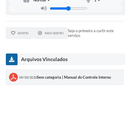
Estatuto dos Servidores Municipais
PLANO MUNICIPAL DE ASSISTÊNCIA SOCIAL
A Nossa Cidade
Seja o primeiro a curtir este
GOSTEI
NÃO GOSTEI
serviço.
Galeria de Vídeos
Contas Públicas
Arquivos Vinculados
Legislação
Editais
Sem categoria | Manual do Controle Interno
09/03/2020
Links
Banco do Povo Paulista
Folha de Pagamento
Serviços ao Cidadão
Nota Fiscal Eletrônica