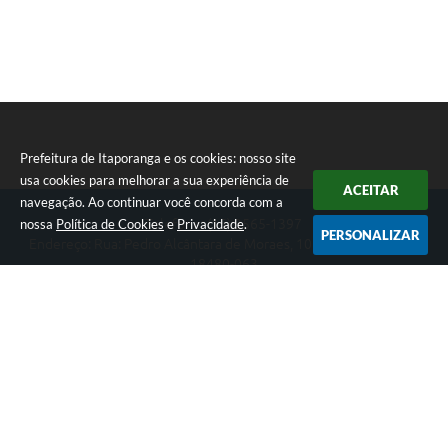
Prefeitura de Itaporanga e os cookies: nosso site
usa cookies para melhorar a sua experiência de
ACEITAR
navegação. Ao continuar você concorda com a
nossa
Política de Cookies
e
Privacidade
.
Telefone: (15) 3565-1397
PERSONALIZAR
Endereço: Rua: Pedro Alcântara de Moraes, 1060 - Centro | CEP:
18480-063
Segunda-feira a Sexta-feira das 07:30 as 17:00 horas
Prefeitura de Itaporanga
Versão do Sistema:
3.5.3 - 19/06/2026
Portal atualizado em:
06/08/2026 07:56
Dados Abertos