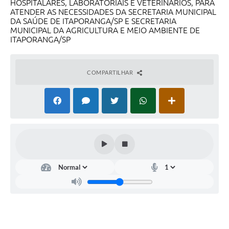
HOSPITALARES, LABORATORIAIS E VETERINÁRIOS, PARA
ATENDER AS NECESSIDADES DA SECRETARIA MUNICIPAL
Compras Web
DA SAÚDE DE ITAPORANGA/SP E SECRETARIA
MUNICIPAL DA AGRICULTURA E MEIO AMBIENTE DE
STS - 3º Setor
ITAPORANGA/SP
Telefones Úteis
COMPARTILHAR
Transparência
Notícias
Contato
SIC