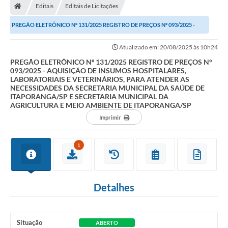
Editais
Editais de Licitações
Turismo
PREGÃO ELETRÔNICO Nº 131/2025 REGISTRO DE PREÇOS Nº 093/2025 -
Publicações Oficiais
AQUISIÇÃO DE INSUMOS HOSPITALARES,...
Atualizado em: 20/08/2025 às 10h24
Cadastro de Artesãos
PREGÃO ELETRÔNICO Nº 131/2025 REGISTRO DE PREÇOS Nº
093/2025 - AQUISIÇÃO DE INSUMOS HOSPITALARES,
Lei Aldir Blanc
LABORATORIAIS E VETERINÁRIOS, PARA ATENDER AS
NECESSIDADES DA SECRETARIA MUNICIPAL DA SAÚDE DE
CTM
ITAPORANGA/SP E SECRETARIA MUNICIPAL DA
AGRICULTURA E MEIO AMBIENTE DE ITAPORANGA/SP
Audiências Públicas
Imprimir
Balanços
1
A Prefeitura
Avisos e comunicados
Detalhes
Licitações anteriores
Contratos
Situação
ABERTO