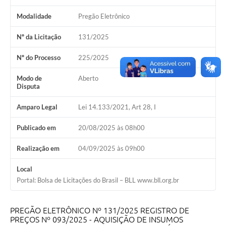
Estatuto dos Servidores Municipais
Modalidade
Pregão Eletrônico
PLANO MUNICIPAL DE ASSISTÊNCIA SOCIAL
Nº da Licitação
131/2025
A Nossa Cidade
Nº do Processo
225/2025
Galeria de Vídeos
Modo de
Aberto
Contas Públicas
Disputa
Legislação
Amparo Legal
Lei 14.133/2021, Art 28, I
Editais
Publicado em
20/08/2025 às 08h00
Links
Realização em
04/09/2025 às 09h00
Banco do Povo Paulista
Local
Portal: Bolsa de Licitações do Brasil – BLL www.bll.org.br
Folha de Pagamento
Serviços ao Cidadão
PREGÃO ELETRÔNICO Nº 131/2025 REGISTRO DE
PREÇOS Nº 093/2025 - AQUISIÇÃO DE INSUMOS
Nota Fiscal Eletrônica