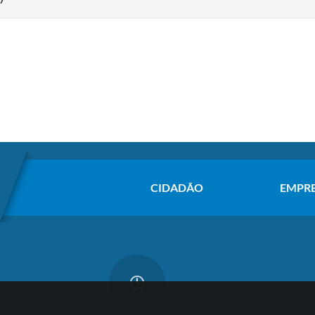
07
CIDADÃO
EMPR