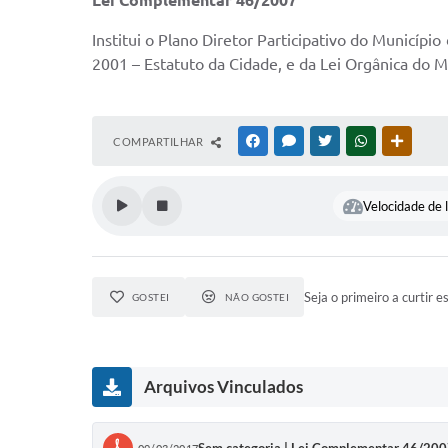
Lei Complementar 46/2007
Institui o Plano Diretor Participativo do Município
2001 – Estatuto da Cidade, e da Lei Orgânica do M
COMPARTILHAR
FACEBOOK
MESSENGER
TWITTER
WHATSAPP
OUTRAS
Velocidade de l
Seja o primeiro a curtir e
GOSTEI
NÃO GOSTEI
Arquivos Vinculados