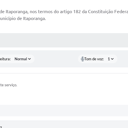
 de Itaporanga, nos termos do artigo 182 da Constituição Federal,
unicípio de Itaporanga.
 MÍDIAS
eitura:
Tom de voz:
ste serviço.