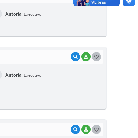
O
Autoria:
Executivo
S
T
E
I
VISUALIZAR
BAIXAR
G
O
Autoria:
Executivo
S
T
E
I
VISUALIZAR
BAIXAR
G