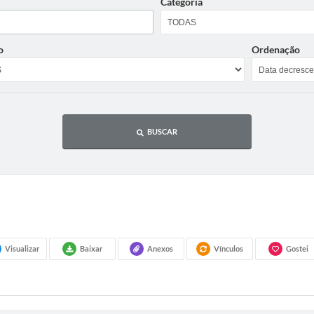
Categoria
o
Ordenação
BUSCAR
Visualizar
Baixar
Anexos
Vínculos
Gostei