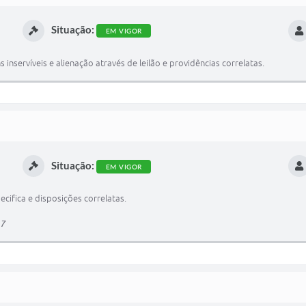
Situação:
EM VIGOR
 inservíveis e alienação através de leilão e providências correlatas.
Situação:
EM VIGOR
cifica e disposições correlatas.
17