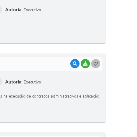
O
Autoria:
Executivo
S
T
E
I
VISUALIZAR
BAIXAR
G
O
Autoria:
Executivo
S
T
 na execução de contratos administrativos e aplicação
E
I