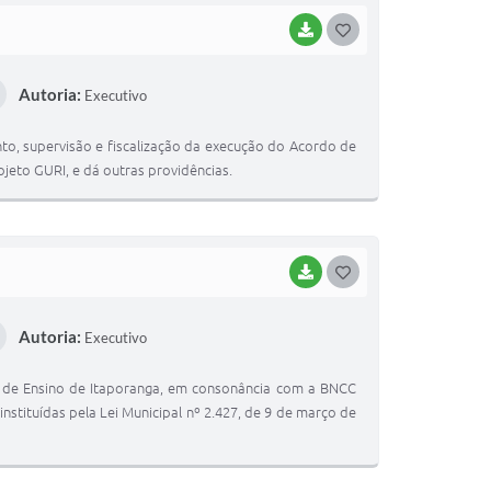
BAIXAR
G
O
Autoria:
Executivo
S
T
o, supervisão e fiscalização da execução do Acordo de
E
jeto GURI, e dá outras providências.
I
BAIXAR
G
O
Autoria:
Executivo
S
T
al de Ensino de Itaporanga, em consonância com a BNCC
E
nstituídas pela Lei Municipal nº 2.427, de 9 de março de
I