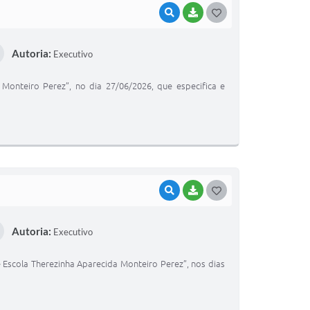
VISUALIZAR
BAIXAR
G
O
Autoria:
Executivo
S
T
Monteiro Perez”, no dia 27/06/2026, que especifica e
E
I
VISUALIZAR
BAIXAR
G
O
Autoria:
Executivo
S
T
e Escola Therezinha Aparecida Monteiro Perez”, nos dias
E
I