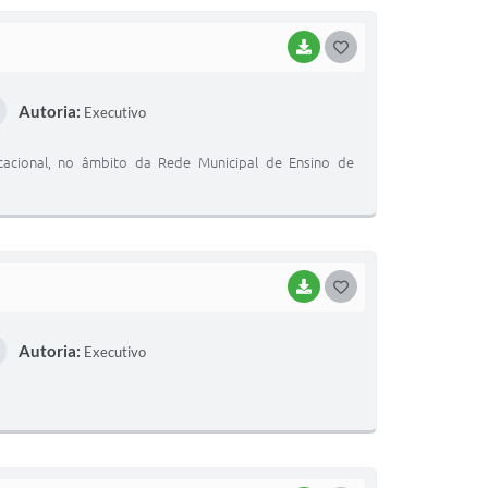
BAIXAR
G
O
Autoria:
Executivo
S
T
ucacional, no âmbito da Rede Municipal de Ensino de
E
I
BAIXAR
G
O
Autoria:
Executivo
S
T
E
I