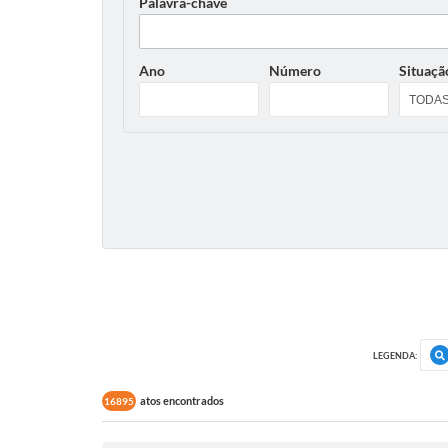
Palavra-chave
Ano
Número
Situaçã
LEGENDA:
atos encontrados
16895