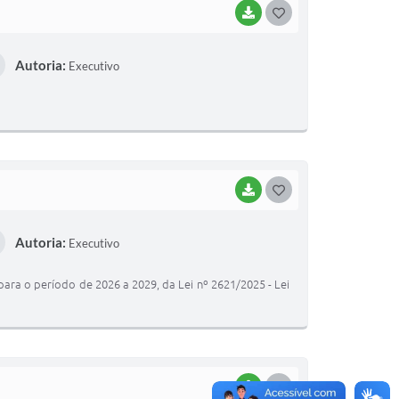
BAIXAR
G
O
Autoria:
Executivo
S
T
E
I
BAIXAR
G
O
Autoria:
Executivo
S
T
ra o período de 2026 a 2029, da Lei nº 2621/2025 - Lei
E
I
BAIXAR
G