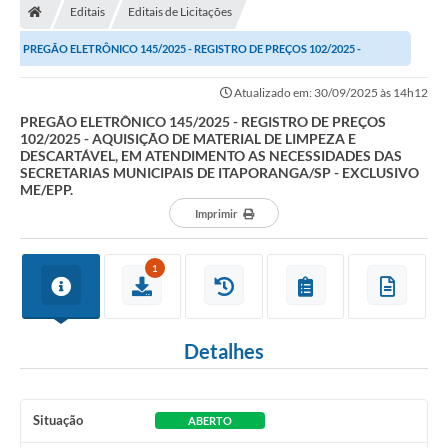
Editais
Editais de Licitações
Turismo
PREGÃO ELETRÔNICO 145/2025 - REGISTRO DE PREÇOS 102/2025 -
Publicações Oficiais
AQUISIÇÃO DE MATERIAL DE LIMPEZA E DESCARTÁVEL, EM...
Atualizado em: 30/09/2025 às 14h12
Cadastro de Artesãos
PREGÃO ELETRÔNICO 145/2025 - REGISTRO DE PREÇOS
102/2025 - AQUISIÇÃO DE MATERIAL DE LIMPEZA E
Lei Aldir Blanc
DESCARTÁVEL, EM ATENDIMENTO AS NECESSIDADES DAS
SECRETARIAS MUNICIPAIS DE ITAPORANGA/SP - EXCLUSIVO
CTM
ME/EPP.
Imprimir
Audiências Públicas
Balanços
1
A Prefeitura
Avisos e comunicados
Detalhes
Licitações anteriores
Situação
ABERTO
Contratos