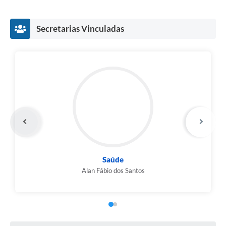
Compras Web
Secretarias Vinculadas
STS - 3º Setor
Telefones Úteis
Transparência
Notícias
Contato
SIC
Saúde
Alan Fábio dos Santos