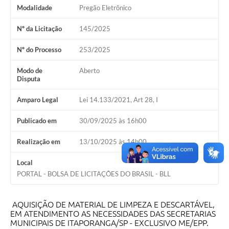
Estatuto dos Servidores Municipais
Modalidade
Pregão Eletrônico
PLANO MUNICIPAL DE ASSISTÊNCIA SOCIAL
Nº da Licitação
145/2025
A Nossa Cidade
Nº do Processo
253/2025
Galeria de Vídeos
Modo de
Aberto
Disputa
Contas Públicas
Amparo Legal
Lei 14.133/2021, Art 28, I
Legislação
Publicado em
30/09/2025 às 16h00
Editais
Realização em
13/10/2025 às 14h00
Links
Local
Banco do Povo Paulista
PORTAL - BOLSA DE LICITAÇÕES DO BRASIL - BLL
Folha de Pagamento
AQUISIÇÃO DE MATERIAL DE LIMPEZA E DESCARTÁVEL,
Serviços ao Cidadão
EM ATENDIMENTO AS NECESSIDADES DAS SECRETARIAS
MUNICIPAIS DE ITAPORANGA/SP - EXCLUSIVO ME/EPP.
Nota Fiscal Eletrônica