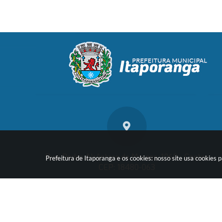
Rua: Pedro Alcântara de Moraes, 1060 - Centro
Prefeitura de Itaporanga e os cookies: nosso site usa cookie
CEP: 18480-063
Vers