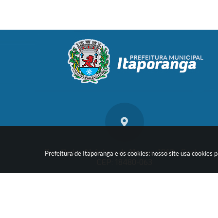
Rua: Pedro Alcântara de Moraes, 1060 - Centro
Prefeitura de Itaporanga e os cookies: nosso site usa cookie
CEP: 18480-063
Vers