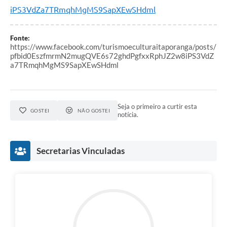
iPS3VdZa7TRmqhMgMS9SapXEwSHdml
Fonte:
https://www.facebook.com/turismoeculturaitaporanga/posts/
pfbid0EszfmrmN2mugQVE6s72ghdPgfxxRphJZ2w8iPS3VdZ
a7TRmqhMgMS9SapXEwSHdml
Seja o primeiro a curtir esta
GOSTEI
NÃO GOSTEI
notícia.
Secretarias Vinculadas