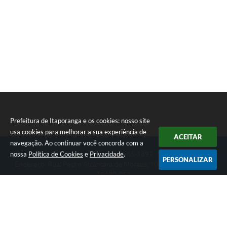
Prefeitura de Itaporanga e os cookies: nosso site
usa cookies para melhorar a sua experiência de
ACEITAR
navegação. Ao continuar você concorda com a
nossa
Política de Cookies
e
Privacidade
.
Telefone: (15) 3565-1397
PERSONALIZAR
Endereço: Rua: Pedro Alcântara de Moraes, 1060 - Centro | CEP:
18480-063
Segunda-feira a Sexta-feira das 07:30 as 17:00 horas
Prefeitura de Itaporanga
Versão do Sistema:
3.5.3 - 19/06/2026