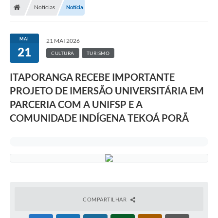
Notícias
Notícia
Turismo
Publicações Oficiais
MAI
21 MAI 2026
21
Cadastro de Artesãos
CULTURA
TURISMO
Lei Aldir Blanc
ITAPORANGA RECEBE IMPORTANTE
PROJETO DE IMERSÃO UNIVERSITÁRIA EM
CTM
PARCERIA COM A UNIFSP E A
Audiências Públicas
COMUNIDADE INDÍGENA TEKOÁ PORÃ
Balanços
A Prefeitura
Avisos e comunicados
Licitações anteriores
COMPARTILHAR
Contratos