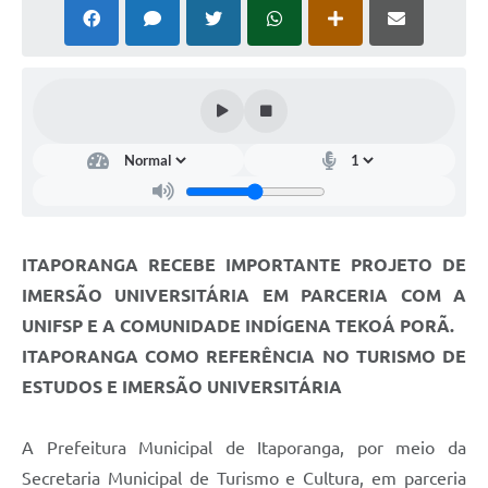
Estatuto dos Servidores Municipais
PLANO MUNICIPAL DE ASSISTÊNCIA SOCIAL
A Nossa Cidade
Galeria de Vídeos
Contas Públicas
Legislação
ITAPORANGA RECEBE IMPORTANTE PROJETO DE
Editais
IMERSÃO UNIVERSITÁRIA EM PARCERIA COM A
Links
UNIFSP E A COMUNIDADE INDÍGENA TEKOÁ PORÃ.
ITAPORANGA COMO REFERÊNCIA NO TURISMO DE
Banco do Povo Paulista
ESTUDOS E IMERSÃO UNIVERSITÁRIA
Folha de Pagamento
Serviços ao Cidadão
A Prefeitura Municipal de Itaporanga, por meio da
Secretaria Municipal de Turismo e Cultura, em parceria
Nota Fiscal Eletrônica