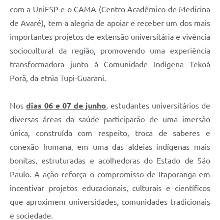
com a UniFSP e o CAMA (Centro Acadêmico de Medicina
Compras Web
de Avaré), tem a alegria de apoiar e receber um dos mais
importantes projetos de extensão universitária e vivência
STS - 3º Setor
sociocultural da região, promovendo uma experiência
Telefones Úteis
transformadora junto à Comunidade Indígena Tekoá
Transparência
Porã, da etnia Tupi-Guarani.
Notícias
Nos
dias 06 e 07 de junho
, estudantes universitários de
Contato
diversas áreas da saúde participarão de uma imersão
SIC
única, construída com respeito, troca de saberes e
conexão humana, em uma das aldeias indígenas mais
bonitas, estruturadas e acolhedoras do Estado de São
Paulo. A ação reforça o compromisso de Itaporanga em
incentivar projetos educacionais, culturais e científicos
que aproximem universidades, comunidades tradicionais
e sociedade.