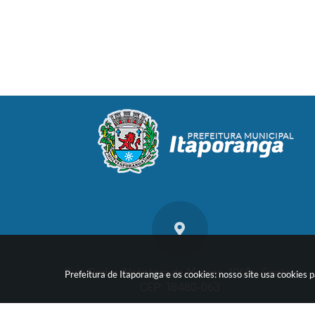
Rua: Pedro Alcântara de Moraes, 1060 - Centro
Prefeitura de Itaporanga e os cookies: nosso site usa cookie
CEP: 18480-063