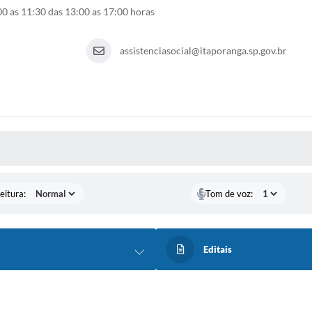
0 as 11:30 das 13:00 as 17:00 horas
assistenciasocial@itaporanga.sp.gov.br
 MÍDIAS
eitura:
Tom de voz:
Editais