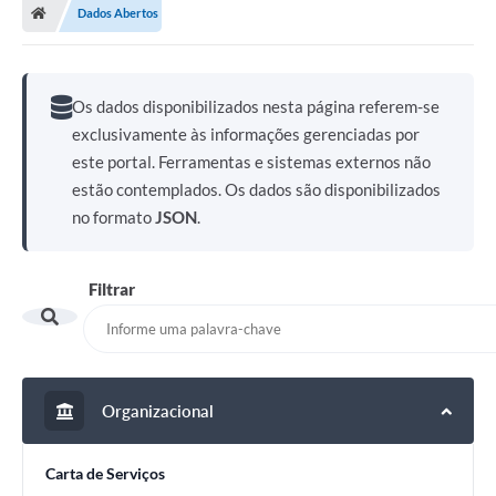
Dados Abertos
Turismo
Publicações Oficiais
Os dados disponibilizados nesta página referem-se
Cadastro de Artesãos
exclusivamente às informações gerenciadas por
este portal. Ferramentas e sistemas externos não
Lei Aldir Blanc
estão contemplados. Os dados são disponibilizados
CTM
no formato
JSON
.
Audiências Públicas
Filtrar
Balanços
A Prefeitura
Avisos e comunicados
Organizacional
Licitações anteriores
Contratos
Carta de Serviços