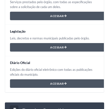
Serviços prestados pelo órgão, com todas as especificações
Estatuto dos Servidores Municipais
sobre a solicitação de cada um deles.
PLANO MUNICIPAL DE ASSISTÊNCIA SOCIAL
ACESSAR
A Nossa Cidade
Legislação
Galeria de Vídeos
Leis, decretos e normas municipais publicadas pelo órgão.
Contas Públicas
ACESSAR
Legislação
Editais
Diário Oficial
Edições do diário oficial eletrônico com todas as publicações
Links
oficiais do município.
Banco do Povo Paulista
ACESSAR
Folha de Pagamento
Serviços ao Cidadão
Nota Fiscal Eletrônica