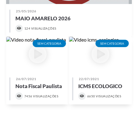
Estatuto dos Servidores Municipais
25/05/2026
PLANO MUNICIPAL DE ASSISTÊNCIA SOCIAL
MAIO AMARELO 2026
A Nossa Cidade
124 VISUALIZAÇÕES
Galeria de Vídeos
SEM CATEGORIA
SEM CATEGORIA
Contas Públicas
Legislação
Editais
26/07/2021
22/07/2021
Nota Fiscal Paulista
ICMS ECOLOGICO
Links
7456 VISUALIZAÇÕES
6650 VISUALIZAÇÕES
Banco do Povo Paulista
Folha de Pagamento
Serviços ao Cidadão
Nota Fiscal Eletrônica