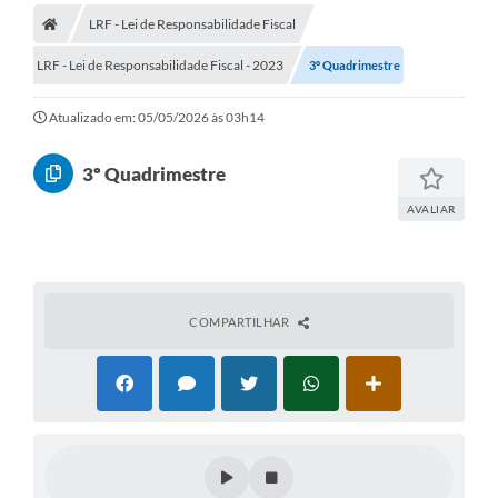
LRF - Lei de Responsabilidade Fiscal
Turismo
LRF - Lei de Responsabilidade Fiscal - 2023
3º Quadrimestre
Publicações Oficiais
Atualizado em: 05/05/2026 às 03h14
Cadastro de Artesãos
Lei Aldir Blanc
3º Quadrimestre
CTM
AVALIAR
Audiências Públicas
Balanços
COMPARTILHAR
A Prefeitura
Avisos e comunicados
Licitações anteriores
Contratos