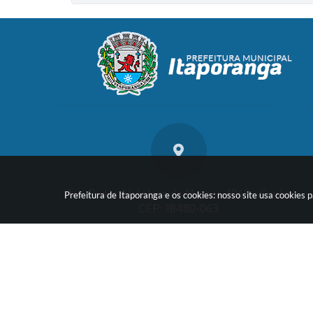
Rua: Pedro Alcântara de Moraes, 1060 - Centro
Prefeitura de Itaporanga e os cookies: nosso site usa cookie
CEP: 18480-063
Vers