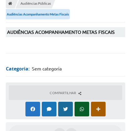
Audiências Públicas
Turismo
Audiências Acompanhamento Metas Fiscais
Publicações Oficiais
Cadastro de Artesãos
AUDIÊNCIAS ACOMPANHAMENTO METAS FISCAIS
Lei Aldir Blanc
CTM
Audiências Públicas
Categoria:
Sem categoria
Balanços
A Prefeitura
COMPARTILHAR
Avisos e comunicados
Licitações anteriores
Contratos