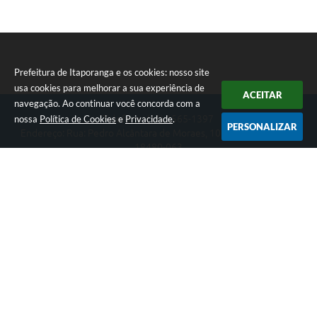
Prefeitura de Itaporanga e os cookies: nosso site
usa cookies para melhorar a sua experiência de
ACEITAR
navegação. Ao continuar você concorda com a
nossa
Política de Cookies
e
Privacidade
.
Telefone: (15) 3565-1397
PERSONALIZAR
Endereço: Rua: Pedro Alcântara de Moraes, 1060 - Centro | CEP:
18480-063
Segunda-feira a Sexta-feira das 07:30 as 17:00 horas
Prefeitura de Itaporanga
Versão do Sistema:
3.5.3 - 19/06/2026
Portal atualizado em:
07/08/2026 11:15
Dados Abertos
Copyright Instar - 2006-2026. Todos os direitos reservados -
Instar Tecnologia