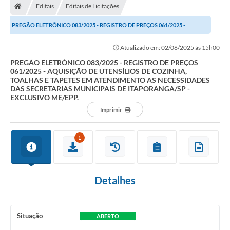
Editais
Editais de Licitações
Turismo
PREGÃO ELETRÔNICO 083/2025 - REGISTRO DE PREÇOS 061/2025 -
Publicações Oficiais
AQUISIÇÃO DE UTENSÍLIOS DE COZINHA, TOALHAS E...
Atualizado em: 02/06/2025 às 15h00
Cadastro de Artesãos
PREGÃO ELETRÔNICO 083/2025 - REGISTRO DE PREÇOS
061/2025 - AQUISIÇÃO DE UTENSÍLIOS DE COZINHA,
Lei Aldir Blanc
TOALHAS E TAPETES EM ATENDIMENTO AS NECESSIDADES
DAS SECRETARIAS MUNICIPAIS DE ITAPORANGA/SP -
CTM
EXCLUSIVO ME/EPP.
Imprimir
Audiências Públicas
Balanços
1
A Prefeitura
Avisos e comunicados
Detalhes
Licitações anteriores
Situação
ABERTO
Contratos