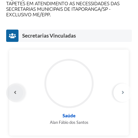
TAPETES EM ATENDIMENTO AS NECESSIDADES DAS
SECRETARIAS MUNICIPAIS DE ITAPORANGA/SP -
Compras Web
EXCLUSIVO ME/EPP.
STS - 3º Setor
Secretarias Vinculadas
Telefones Úteis
Transparência
Notícias
Contato
SIC
Saúde
Alan Fábio dos Santos