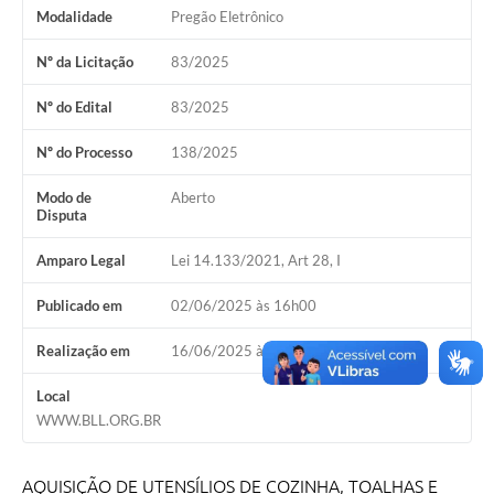
Estatuto dos Servidores Municipais
Modalidade
Pregão Eletrônico
PLANO MUNICIPAL DE ASSISTÊNCIA SOCIAL
Nº da Licitação
83/2025
A Nossa Cidade
Nº do Edital
83/2025
Galeria de Vídeos
Nº do Processo
138/2025
Contas Públicas
Modo de
Aberto
Disputa
Legislação
Amparo Legal
Lei 14.133/2021, Art 28, I
Editais
Publicado em
02/06/2025 às 16h00
Links
Realização em
16/06/2025 às 09h00
Banco do Povo Paulista
Local
Folha de Pagamento
WWW.BLL.ORG.BR
Serviços ao Cidadão
AQUISIÇÃO DE UTENSÍLIOS DE COZINHA, TOALHAS E
Nota Fiscal Eletrônica