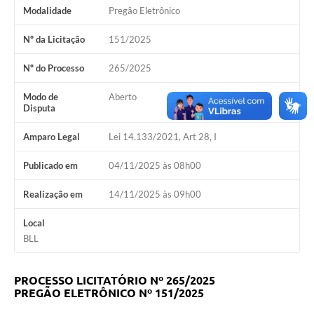
Estatuto dos Servidores Municipais
Modalidade
Pregão Eletrônico
PLANO MUNICIPAL DE ASSISTÊNCIA SOCIAL
Nº da Licitação
151/2025
A Nossa Cidade
Nº do Processo
265/2025
Galeria de Vídeos
Modo de
Aberto
Disputa
Contas Públicas
Amparo Legal
Lei 14.133/2021, Art 28, I
Legislação
Publicado em
04/11/2025 às 08h00
Editais
Realização em
14/11/2025 às 09h00
Links
Local
Banco do Povo Paulista
BLL
Folha de Pagamento
PROCESSO LICITATÓRIO Nº 265/2025
Serviços ao Cidadão
PREGÃO ELETRÔNICO Nº 151/2025
Nota Fiscal Eletrônica