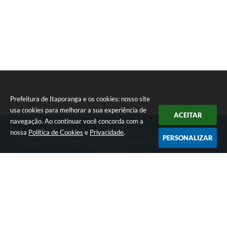
Prefeitura de Itaporanga e os cookies: nosso site
usa cookies para melhorar a sua experiência de
ACEITAR
navegação. Ao continuar você concorda com a
nossa
Política de Cookies
e
Privacidade
.
Telefone: (15) 3565-1397
PERSONALIZAR
Endereço: Rua: Pedro Alcântara de Moraes, 1060 - Centro | CEP:
18480-063
Segunda-feira a Sexta-feira das 07:30 as 17:00 horas
Prefeitura de Itaporanga
Versão do Sistema:
3.5.3 - 19/06/2026
Portal atualizado em:
07/08/2026 11:15
Dados Abertos