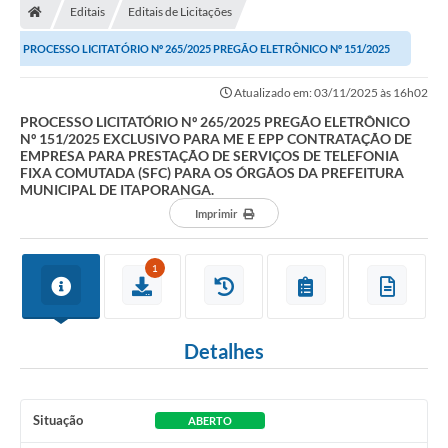
Editais
Editais de Licitações
Turismo
PROCESSO LICITATÓRIO Nº 265/2025 PREGÃO ELETRÔNICO Nº 151/2025
Publicações Oficiais
EXCLUSIVO PARA ME E EPP CONTRATAÇÃO DE...
Atualizado em: 03/11/2025 às 16h02
Cadastro de Artesãos
PROCESSO LICITATÓRIO Nº 265/2025 PREGÃO ELETRÔNICO
Nº 151/2025 EXCLUSIVO PARA ME E EPP CONTRATAÇÃO DE
Lei Aldir Blanc
EMPRESA PARA PRESTAÇÃO DE SERVIÇOS DE TELEFONIA
FIXA COMUTADA (SFC) PARA OS ÓRGÃOS DA PREFEITURA
CTM
MUNICIPAL DE ITAPORANGA.
Imprimir
Audiências Públicas
Balanços
1
A Prefeitura
Avisos e comunicados
Detalhes
Licitações anteriores
Situação
ABERTO
Contratos