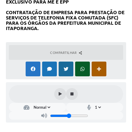
EXCLUSIVO PARA ME E EPP
Compras Web
CONTRATAÇÃO DE EMPRESA PARA PRESTAÇÃO DE
SERVIÇOS DE TELEFONIA FIXA COMUTADA (SFC)
STS - 3º Setor
PARA OS ÓRGÃOS DA PREFEITURA MUNICIPAL DE
ITAPORANGA
.
Telefones Úteis
Transparência
COMPARTILHAR
Notícias
Contato
SIC