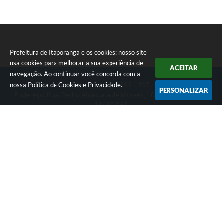
Prefeitura de Itaporanga e os cookies: nosso site
usa cookies para melhorar a sua experiência de
ACEITAR
navegação. Ao continuar você concorda com a
nossa
Política de Cookies
e
Privacidade
.
Telefone: (15) 3565-1397
PERSONALIZAR
Endereço: Rua: Pedro Alcântara de Moraes, 1060 - Centro | CEP:
18480-063
Segunda-feira a Sexta-feira das 07:30 as 17:00 horas
Prefeitura de Itaporanga
Versão do Sistema:
3.5.3 - 19/06/2026
Portal atualizado em:
05/08/2026 16:57
Dados Abertos
Copyright Instar - 2006-2026. Todos os direitos reservados -
Instar Tecnologia