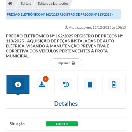
Editais
Editais de Licitações
Turismo
PREGÃO ELETRÔNICO Nº 162/2025 REGISTRO DE PREÇOS Nº 113/2025 -
Publicações Oficiais
AQUISIÇÃO DE PEÇAS INSTALADAS DE AUTO...
Atualizado em: 12/12/2025 às 15h15
Cadastro de Artesãos
PREGÃO ELETRÔNICO Nº 162/2025 REGISTRO DE PREÇOS Nº
113/2025 - AQUISIÇÃO DE PEÇAS INSTALADAS DE AUTO
Lei Aldir Blanc
ELÉTRICA, VISANDO A MANUTENÇÃO PREVENTIVA E
CORRETIVA DOS VEÍCULOS PERTENCENTES À FROTA
CTM
MUNICIPAL.
Imprimir
Audiências Públicas
Balanços
2
A Prefeitura
Avisos e comunicados
Detalhes
Licitações anteriores
Situação
ABERTO
Contratos