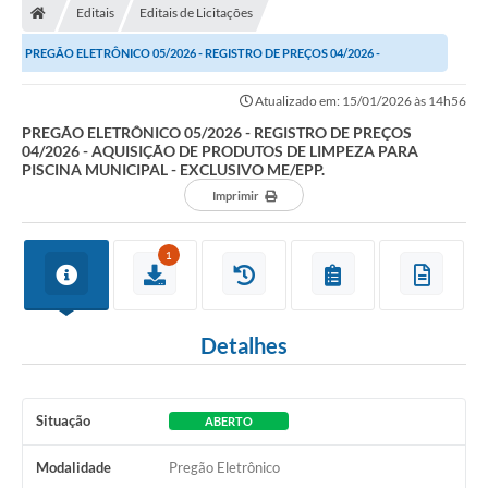
Editais
Editais de Licitações
Turismo
PREGÃO ELETRÔNICO 05/2026 - REGISTRO DE PREÇOS 04/2026 -
Publicações Oficiais
AQUISIÇÃO DE PRODUTOS DE LIMPEZA PARA PISCINA...
Atualizado em: 15/01/2026 às 14h56
Cadastro de Artesãos
PREGÃO ELETRÔNICO 05/2026 - REGISTRO DE PREÇOS
04/2026 - AQUISIÇÃO DE PRODUTOS DE LIMPEZA PARA
Lei Aldir Blanc
PISCINA MUNICIPAL - EXCLUSIVO ME/EPP.
Imprimir
CTM
Audiências Públicas
1
Balanços
A Prefeitura
Detalhes
Avisos e comunicados
Licitações anteriores
Situação
ABERTO
Contratos
Modalidade
Pregão Eletrônico