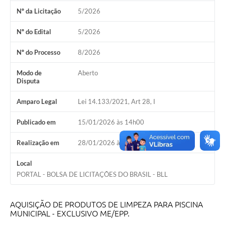
Estatuto dos Servidores Municipais
Nº da Licitação
5/2026
PLANO MUNICIPAL DE ASSISTÊNCIA SOCIAL
Nº do Edital
5/2026
A Nossa Cidade
Nº do Processo
8/2026
Galeria de Vídeos
Modo de
Aberto
Disputa
Contas Públicas
Amparo Legal
Lei 14.133/2021, Art 28, I
Legislação
Publicado em
15/01/2026 às 14h00
Editais
Realização em
28/01/2026 às 14h00
Links
Local
Banco do Povo Paulista
PORTAL - BOLSA DE LICITAÇÕES DO BRASIL - BLL
Folha de Pagamento
Serviços ao Cidadão
AQUISIÇÃO DE PRODUTOS DE LIMPEZA PARA PISCINA
MUNICIPAL - EXCLUSIVO ME/EPP.
Nota Fiscal Eletrônica