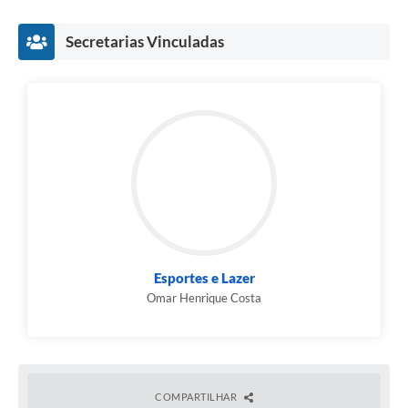
Compras Web
Secretarias Vinculadas
STS - 3º Setor
Telefones Úteis
Transparência
Notícias
Contato
SIC
Esportes e Lazer
Omar Henrique Costa
COMPARTILHAR