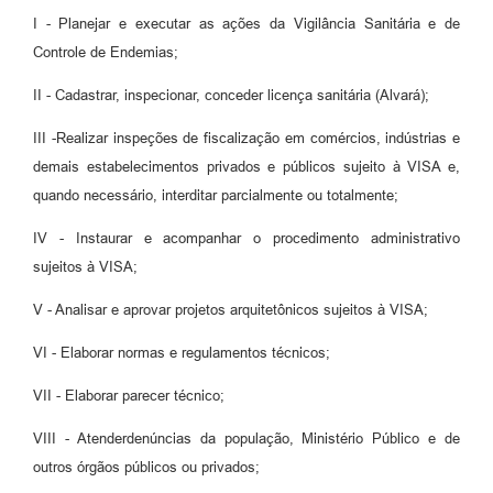
I - Planejar e executar as ações da Vigilância Sanitária e de
Compras Web
Controle de Endemias;
STS - 3º Setor
II - Cadastrar, inspecionar, conceder licença sanitária (Alvará);
Telefones Úteis
III -Realizar inspeções de fiscalização em comércios, indústrias e
demais estabelecimentos privados e públicos sujeito à VISA e,
Transparência
quando necessário, interditar parcialmente ou totalmente;
Notícias
IV - Instaurar e acompanhar o procedimento administrativo
Contato
sujeitos à VISA;
SIC
V - Analisar e aprovar projetos arquitetônicos sujeitos à VISA;
VI - Elaborar normas e regulamentos técnicos;
VII - Elaborar parecer técnico;
VIII - Atenderdenúncias da população, Ministério Público e de
outros órgãos públicos ou privados;