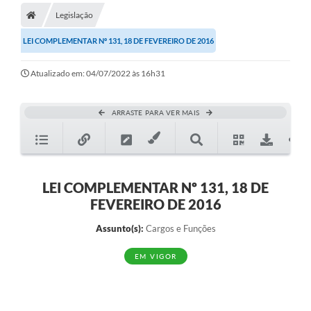
Legislação
Turismo
LEI COMPLEMENTAR Nº 131, 18 DE FEVEREIRO DE 2016
Publicações Oficiais
Atualizado em: 04/07/2022 às 16h31
Cadastro de Artesãos
Lei Aldir Blanc
ARRASTE PARA VER MAIS
CTM
Audiências Públicas
Balanços
LEI COMPLEMENTAR Nº 131, 18 DE
FEVEREIRO DE 2016
A Prefeitura
Assunto(s):
Cargos e Funções
Avisos e comunicados
EM VIGOR
Licitações anteriores
Contratos