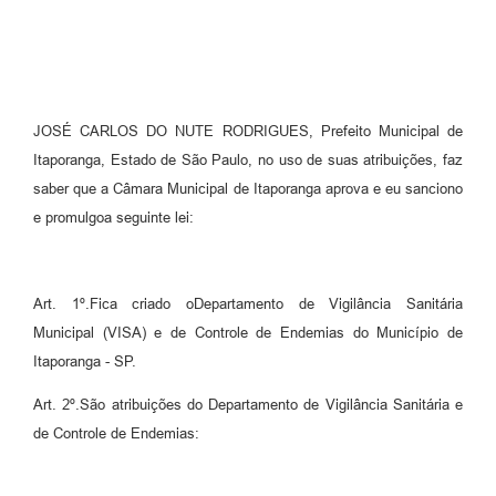
Estatuto dos Servidores Municipais
PLANO MUNICIPAL DE ASSISTÊNCIA SOCIAL
A Nossa Cidade
JOSÉ CARLOS DO NUTE RODRIGUES, Prefeito Municipal de
Galeria de Vídeos
Itaporanga, Estado de São Paulo, no uso de suas atribuições, faz
Contas Públicas
saber que a Câmara Municipal de Itaporanga aprova e eu sanciono
e promulgoa seguinte lei:
Legislação
Editais
Art. 1º.Fica criado oDepartamento de Vigilância Sanitária
Links
Municipal (VISA) e de Controle de Endemias do Município de
Itaporanga - SP.
Banco do Povo Paulista
Art. 2º.São atribuições do Departamento de Vigilância Sanitária e
Folha de Pagamento
de Controle de Endemias:
Serviços ao Cidadão
Nota Fiscal Eletrônica