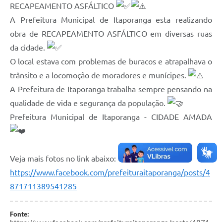
RECAPEAMENTO ASFÁLTICO
Estatuto dos Servidores Municipais
A Prefeitura Municipal de Itaporanga esta realizando
PLANO MUNICIPAL DE ASSISTÊNCIA SOCIAL
obra de RECAPEAMENTO ASFÁLTICO em diversas ruas
A Nossa Cidade
da cidade.
O local estava com problemas de buracos e atrapalhava o
Galeria de Vídeos
trânsito e a locomoção de moradores e munícipes.
Contas Públicas
A Prefeitura de Itaporanga trabalha sempre pensando na
qualidade de vida e segurança da população.
Legislação
Prefeitura Municipal de Itaporanga - CIDADE AMADA
Editais
Links
Veja mais fotos no link abaixo:
Banco do Povo Paulista
https://www.facebook.com/prefeituraitaporanga/posts/4
Folha de Pagamento
871711389541285
Serviços ao Cidadão
Fonte:
Nota Fiscal Eletrônica