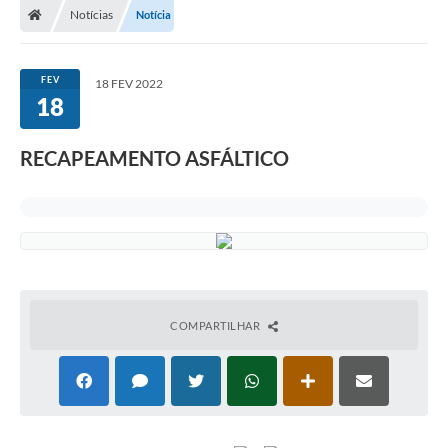
Notícias
Notícia
Turismo
Publicações Oficiais
FEV
18 FEV 2022
18
Cadastro de Artesãos
Lei Aldir Blanc
RECAPEAMENTO ASFÁLTICO
CTM
Audiências Públicas
Balanços
A Prefeitura
COMPARTILHAR
Avisos e comunicados
Licitações anteriores
Contratos