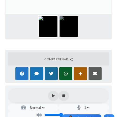
Estatuto dos Servidores Municipais
PLANO MUNICIPAL DE ASSISTÊNCIA SOCIAL
A Nossa Cidade
Galeria de Vídeos
Contas Públicas
Legislação
COMPARTILHAR
Editais
Links
Banco do Povo Paulista
Folha de Pagamento
Serviços ao Cidadão
Nota Fiscal Eletrônica