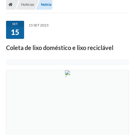
Notícias
Notícia
Turismo
Publicações Oficiais
SET
15 SET 2023
15
Cadastro de Artesãos
Lei Aldir Blanc
Coleta de lixo doméstico e lixo reciclável
CTM
Audiências Públicas
Balanços
A Prefeitura
Avisos e comunicados
Licitações anteriores
Contratos