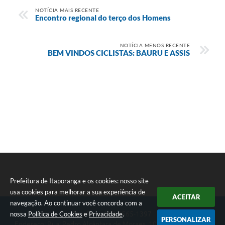
NOTÍCIA MAIS RECENTE
Encontro regional do terço dos Homens
NOTÍCIA MENOS RECENTE
BEM VINDOS CICLISTAS: BAURU E ASSIS
Prefeitura de Itaporanga e os cookies: nosso site
usa cookies para melhorar a sua experiência de
ACEITAR
navegação. Ao continuar você concorda com a
nossa
Política de Cookies
e
Privacidade
.
Telefone: (15) 3565-1397
PERSONALIZAR
Endereço: Rua: Pedro Alcântara de Moraes, 1060 - Centro | CEP: