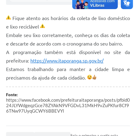
Compras Web
Fique atento aos horários da coleta de lixo doméstico
STS - 3º Setor
e lixo reciclável
Telefones Úteis
Embale seu lixo corretamente, conheça os dias da coleta
e descarte de acordo com o cronograma do seu bairro.
Transparência
A programação também está disponível no site da
Notícias
prefeitura:
https://www.itaporanga.sp.gov.br/
Estamos trabalhando para manter a cidade limpa e
Contato
precisamos da ajuda de cada cidadão.
SIC
Fonte:
https://www.facebook.com/prefeituraitaporanga/posts/pfbid0
24JLYWdgeqzGce78ZYAkN9VFGDvL31MkH9vZuPKfur8Cf9
6TNw97UyqGCWY6BBEVYl
Seja o primeiro a curtir esta