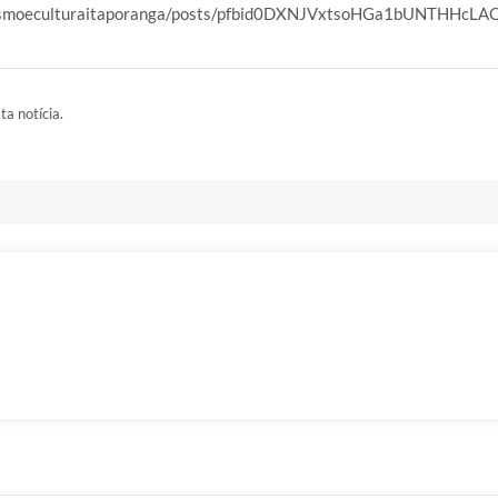
urismoeculturaitaporanga/posts/pfbid0DXNJVxtsoHGa1bUNTHHc
ta notícia.