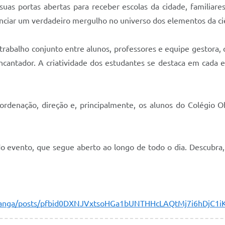
uas portas abertas para receber escolas da cidade, familiar
enciar um verdadeiro mergulho no universo dos elementos da ci
 trabalho conjunto entre alunos, professores e equipe gestora
ncantador. A criatividade dos estudantes se destaca em cada
ordenação, direção e, principalmente, os alunos do Colégio 
do evento, que segue aberto ao longo de todo o dia. Descubra
aporanga/posts/pfbid0DXNJVxtsoHGa1bUNTHHcLAQtMj7i6hDj