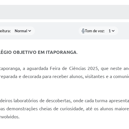
 MÍDIAS
RECEBA NOTÍCIAS
eitura:
Tom de voz:
OLÉGIO OBJETIVO EM ITAPORANGA
.
Itaporanga, a aguardada Feira de Ciências 2025, que neste a
 preparada e decorada para receber alunos, visitantes e a comu
.
eiros laboratórios de descobertas, onde cada turma apresenta
as demonstrações cheias de curiosidade, até os alunos maiore
nvolvidos.