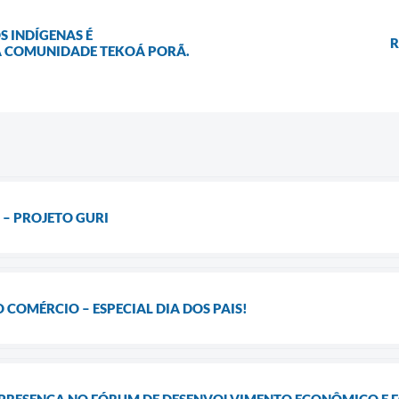
 INDÍGENAS É
R
A COMUNIDADE TEKOÁ PORÃ.
 – PROJETO GURI
 COMÉRCIO – ESPECIAL DIA DOS PAIS!
RESENÇA NO FÓRUM DE DESENVOLVIMENTO ECONÔMICO E F