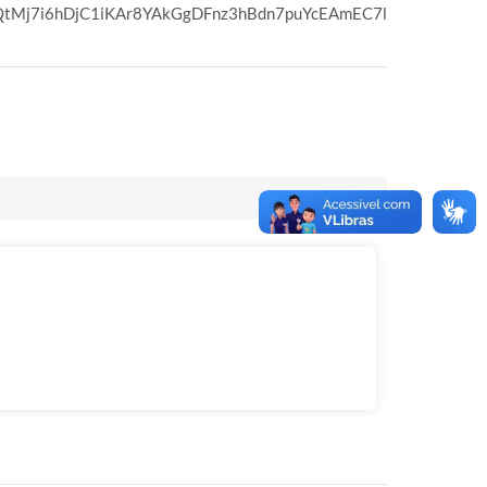
LAQtMj7i6hDjC1iKAr8YAkGgDFnz3hBdn7puYcEAmEC7l