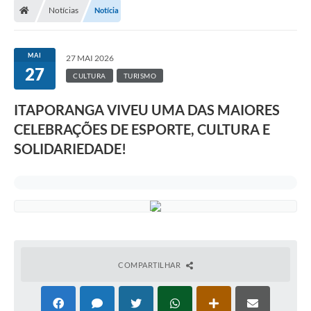
Notícias
Notícia
Turismo
Publicações Oficiais
MAI
27 MAI 2026
27
Cadastro de Artesãos
CULTURA
TURISMO
Lei Aldir Blanc
ITAPORANGA VIVEU UMA DAS MAIORES
CELEBRAÇÕES DE ESPORTE, CULTURA E
CTM
SOLIDARIEDADE!
Audiências Públicas
Balanços
A Prefeitura
Avisos e comunicados
Licitações anteriores
COMPARTILHAR
Contratos