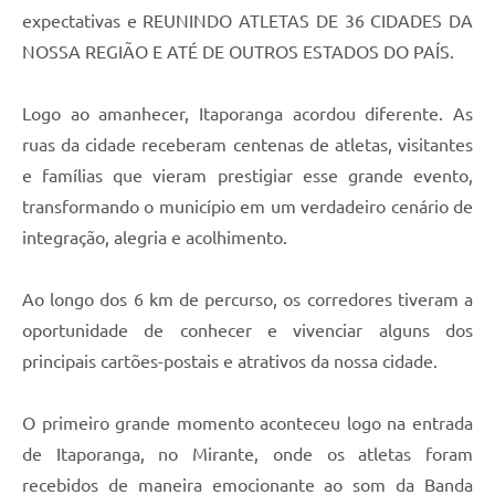
expectativas e REUNINDO ATLETAS DE 36 CIDADES DA
Compras Web
NOSSA REGIÃO E ATÉ DE OUTROS ESTADOS DO PAÍS.
STS - 3º Setor
Logo ao amanhecer, Itaporanga acordou diferente. As
Telefones Úteis
ruas da cidade receberam centenas de atletas, visitantes
Transparência
e famílias que vieram prestigiar esse grande evento,
transformando o município em um verdadeiro cenário de
Notícias
integração, alegria e acolhimento.
Contato
SIC
Ao longo dos 6 km de percurso, os corredores tiveram a
oportunidade de conhecer e vivenciar alguns dos
principais cartões-postais e atrativos da nossa cidade.
O primeiro grande momento aconteceu logo na entrada
de Itaporanga, no Mirante, onde os atletas foram
recebidos de maneira emocionante ao som da Banda