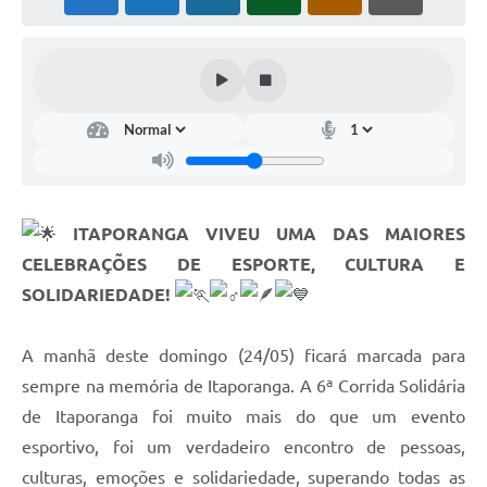
Estatuto dos Servidores Municipais
PLANO MUNICIPAL DE ASSISTÊNCIA SOCIAL
A Nossa Cidade
Galeria de Vídeos
Contas Públicas
Legislação
ITAPORANGA VIVEU UMA DAS MAIORES
CELEBRAÇÕES DE ESPORTE, CULTURA E
Editais
SOLIDARIEDADE!
Links
A manhã deste domingo (24/05) ficará marcada para
Banco do Povo Paulista
sempre na memória de Itaporanga. A 6ª Corrida Solidária
Folha de Pagamento
de Itaporanga foi muito mais do que um evento
Serviços ao Cidadão
esportivo, foi um verdadeiro encontro de pessoas,
culturas, emoções e solidariedade, superando todas as
Nota Fiscal Eletrônica