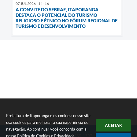
07 JUL 2026 - 14h16
A CONVITE DO SEBRAE, ITAPORANGA
DESTACA O POTENCIAL DO TURISMO
RELIGIOSO E ÉTNICO NO FÓRUM REGIONAL DE
TURISMO E DESENVOLVIMENTO
Prefeitura de Itaporanga e os cookies: nosso site
usa cookies para melhorar a sua experiência de
ACEITAR
navegação. Ao continuar você concorda com a
nossa
Política de Cookies
e
Privacidade
.
Telefone: (15) 3565-1397