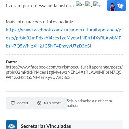
fizeram parte dessa linda história.
Mais informações e fotos no link:
https://www.facebook.com/turismoeculturaitaporanga/p
osts/pfbid02mPdxkYi4ces1zgMyew1NEh14XsRLAwbMF
bsN7Q5Wf1zXH2JG5NF4EnxyyU7zD3oSl
Fonte:
https://www.facebook.com/turismoeculturaitaporanga/posts/
pfbid02mPdxkYi4ces1zgMyew1NEh14XsRLAwbMFbsN7Q5
Wf1zXH2JG5NF4EnxyyU7zD3oSl
Seja o primeiro a curtir esta
GOSTEI
NÃO GOSTEI
notícia.
Secretarias Vinculadas