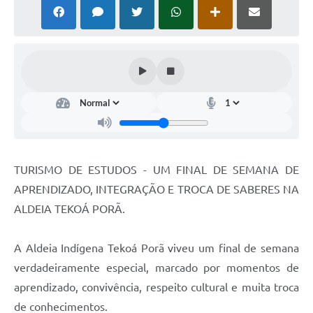
Estatuto dos Servidores Municipais
PLANO MUNICIPAL DE ASSISTÊNCIA SOCIAL
A Nossa Cidade
Galeria de Vídeos
Contas Públicas
Legislação
TURISMO DE ESTUDOS - UM FINAL DE SEMANA DE
Editais
APRENDIZADO, INTEGRAÇÃO E TROCA DE SABERES NA
Links
ALDEIA TEKOÁ PORÃ.
Banco do Povo Paulista
A Aldeia Indígena Tekoá Porã viveu um final de semana
Folha de Pagamento
verdadeiramente especial, marcado por momentos de
Serviços ao Cidadão
aprendizado, convivência, respeito cultural e muita troca
de conhecimentos.
Nota Fiscal Eletrônica