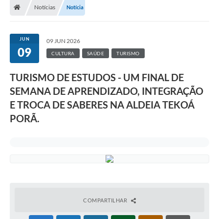
Notícias
Notícia
Turismo
Publicações Oficiais
JUN
09 JUN 2026
09
Cadastro de Artesãos
CULTURA
SAÚDE
TURISMO
Lei Aldir Blanc
TURISMO DE ESTUDOS - UM FINAL DE
SEMANA DE APRENDIZADO, INTEGRAÇÃO
CTM
E TROCA DE SABERES NA ALDEIA TEKOÁ
Audiências Públicas
PORÃ.
Balanços
A Prefeitura
Avisos e comunicados
Licitações anteriores
COMPARTILHAR
Contratos