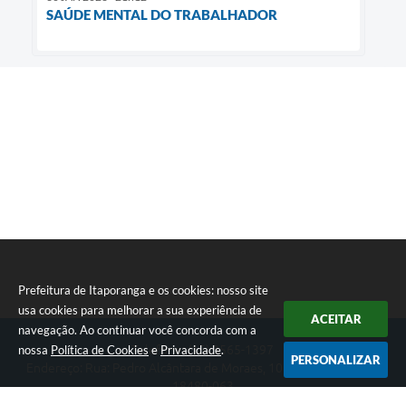
SAÚDE MENTAL DO TRABALHADOR
Prefeitura de Itaporanga e os cookies: nosso site
usa cookies para melhorar a sua experiência de
ACEITAR
navegação. Ao continuar você concorda com a
nossa
Política de Cookies
e
Privacidade
.
Telefone: (15) 3565-1397
PERSONALIZAR
Endereço: Rua: Pedro Alcântara de Moraes, 1060 - Centro | CEP:
18480-063
Segunda-feira a Sexta-feira das 07:30 as 17:00 horas