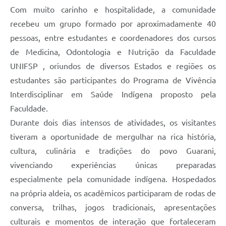
Com muito carinho e hospitalidade, a comunidade
Compras Web
recebeu um grupo formado por aproximadamente 40
pessoas, entre estudantes e coordenadores dos cursos
STS - 3º Setor
de Medicina, Odontologia e Nutrição da Faculdade
Telefones Úteis
UNIFSP , oriundos de diversos Estados e regiões os
Transparência
estudantes são participantes do Programa de Vivência
Interdisciplinar em Saúde Indígena proposto pela
Notícias
Faculdade.
Contato
Durante dois dias intensos de atividades, os visitantes
SIC
tiveram a oportunidade de mergulhar na rica história,
cultura, culinária e tradições do povo Guarani,
vivenciando experiências únicas preparadas
especialmente pela comunidade indígena. Hospedados
na própria aldeia, os acadêmicos participaram de rodas de
conversa, trilhas, jogos tradicionais, apresentações
culturais e momentos de interação que fortaleceram