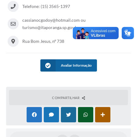
Estatuto dos Servidores Municipais
Telefone: (15) 3565-1397
PLANO MUNICIPAL DE ASSISTÊNCIA SOCIAL
cassianocgodoy@hotmail.com ou
turismo@itaporanga.sp.gov.br
A Nossa Cidade
Galeria de Vídeos
Rua Bom Jesus, nº 738
Contas Públicas
Legislação
Avaliar Informação
Editais
Links
COMPARTILHAR
Banco do Povo Paulista
Folha de Pagamento
Serviços ao Cidadão
Nota Fiscal Eletrônica