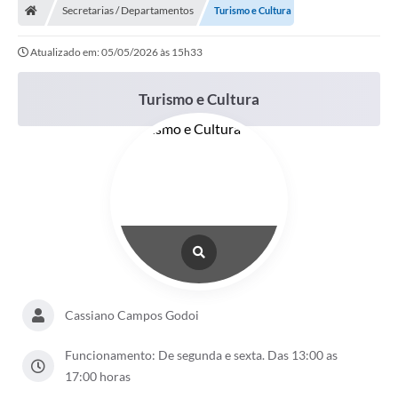
Secretarias / Departamentos
Turismo e Cultura
Turismo
Atualizado em: 05/05/2026 às 15h33
Publicações Oficiais
Cadastro de Artesãos
Turismo e Cultura
Lei Aldir Blanc
CTM
Audiências Públicas
Balanços
A Prefeitura
Avisos e comunicados
Cassiano Campos Godoi
Licitações anteriores
Funcionamento: De segunda e sexta. Das 13:00 as
Contratos
17:00 horas