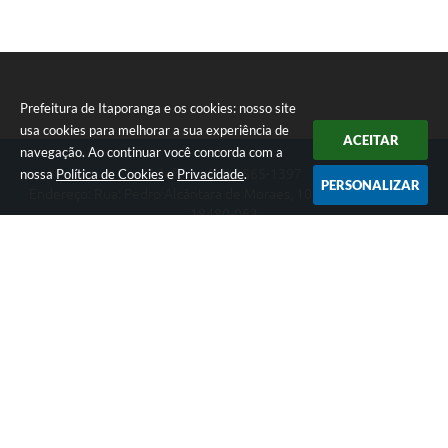
Prefeitura de Itaporanga e os cookies: nosso site
usa cookies para melhorar a sua experiência de
ACEITAR
navegação. Ao continuar você concorda com a
nossa
Política de Cookies
e
Privacidade
.
Telefone: (15) 3565-1397
PERSONALIZAR
Endereço: Rua: Pedro Alcântara de Moraes, 1060 - Centro | CEP:
18480-063
Segunda-feira a Sexta-feira das 07:30 as 17:00 horas
Prefeitura de Itaporanga
Versão do Sistema:
3.5.3 - 19/06/2026
Portal atualizado em:
07/08/2026 16:56
Dados Abertos
Copyright Instar - 2006-2026. Todos os direitos reservados -
Instar Tecnologia