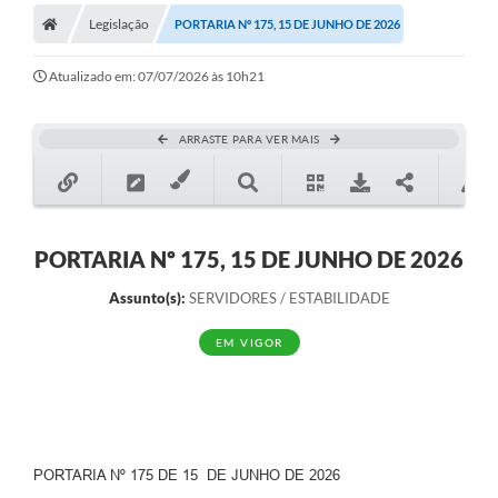
Legislação
PORTARIA Nº 175, 15 DE JUNHO DE 2026
Turismo
Publicações Oficiais
Atualizado em: 07/07/2026 às 10h21
Cadastro de Artesãos
ARRASTE PARA VER MAIS
Lei Aldir Blanc
CTM
Audiências Públicas
PORTARIA Nº 175, 15 DE JUNHO DE 2026
Balanços
Assunto(s):
SERVIDORES / ESTABILIDADE
A Prefeitura
EM VIGOR
Avisos e comunicados
Licitações anteriores
Contratos
PORTARIA Nº 175 DE 15 DE JUNHO DE 2026