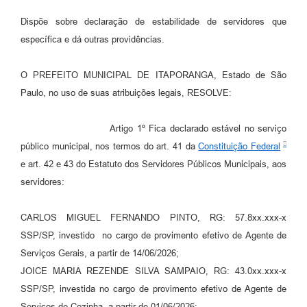
Estatuto dos Servidores Municipais
Dispõe sobre declaração de estabilidade de servidores que
PLANO MUNICIPAL DE ASSISTÊNCIA SOCIAL
específica e dá outras providências.
A Nossa Cidade
O PREFEITO MUNICIPAL DE ITAPORANGA, Estado de São
Galeria de Vídeos
Paulo, no uso de suas atribuições legais, RESOLVE:
Contas Públicas
Artigo 1º Fica declarado estável no serviço
Legislação
público municipal, nos termos do art. 41 da
Constituição Federal
e art. 42 e 43 do Estatuto dos Servidores Públicos Municipais, aos
Editais
servidores:
Links
CARLOS MIGUEL FERNANDO PINTO, RG: 57.8xx.xxx-x
Banco do Povo Paulista
SSP/SP, investido no cargo de provimento efetivo de Agente de
Folha de Pagamento
Serviços Gerais, a partir de 14/06/2026;
JOICE MARIA REZENDE SILVA SAMPAIO, RG: 43.0xx.xxx-x
Serviços ao Cidadão
SSP/SP, investida no cargo de provimento efetivo de Agente de
Nota Fiscal Eletrônica
Serviços de Cozinha, a partir de 01/06/2026;