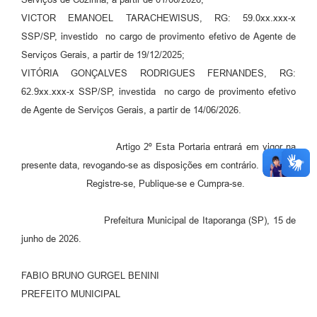
VICTOR EMANOEL TARACHEWISUS, RG: 59.0xx.xxx-x
Compras Web
SSP/SP, investido no cargo de provimento efetivo de Agente de
STS - 3º Setor
Serviços Gerais, a partir de 19/12/2025;
VITÓRIA GONÇALVES RODRIGUES FERNANDES, RG:
Telefones Úteis
62.9xx.xxx-x SSP/SP, investida no cargo de provimento efetivo
Transparência
de Agente de Serviços Gerais, a partir de 14/06/2026.
Notícias
Artigo 2º Esta Portaria entrará em vigor na
Contato
presente data, revogando-se as disposições em contrário.
Registre-se, Publique-se e Cumpra-se.
SIC
Prefeitura Municipal de Itaporanga (SP), 15 de
junho de 2026.
FABIO BRUNO GURGEL BENINI
PREFEITO MUNICIPAL