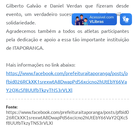
Gilberto Galvão e Daniel Verdan que fizeram desde
Compras Web
evento, um verdadeiro sucesso e exemplo de união e
solidariedade.
STS - 3º Setor
Agradecemos também a todos os atletas participantes
Telefones Úteis
pela dedicação e apoio a essa tão importante instituição
Transparência
de ITAPORANGA.
Notícias
Mais informações no link abaixo:
Contato
https://www.facebook.com/prefeituraitaporanga/posts/p
SIC
fbid026RCkXK1srexwtA8DwapPdS6xcicno2hUtEbY66Va
Y2QXcSf8UUfbTkzyTNS3rVLXl
Fonte:
https://www.facebook.com/prefeituraitaporanga/posts/pfbid0
26RCkXK1srexwtA8DwapPdS6xcicno2hUtEbY66VaY2QXcS
f8UUfbTkzyTNS3rVLXl