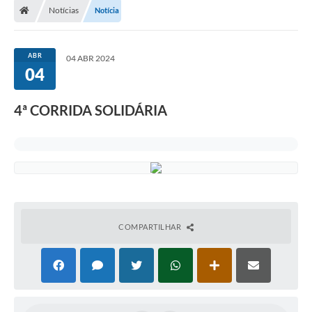
Notícias
Notícia
Turismo
Publicações Oficiais
ABR
04 ABR 2024
04
Cadastro de Artesãos
Lei Aldir Blanc
4ª CORRIDA SOLIDÁRIA
CTM
Audiências Públicas
Balanços
A Prefeitura
COMPARTILHAR
Avisos e comunicados
Licitações anteriores
Contratos