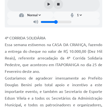
Estatuto dos Servidores Municipais
PLANO MUNICIPAL DE ASSISTÊNCIA SOCIAL
A Nossa Cidade
Galeria de Vídeos
4ª CORRIDA SOLIDÁRIA
Contas Públicas
Essa semana estivemos na CASA DA CRIANÇA, fazendo
Legislação
a entrega do cheque no valor de R$ 10.000,00 (Dez Mil
Reais), referente arrecadação da 4ª Corrida Solidaria
Editais
Pedestre, que aconteceu em ITAPORANGA no dia 25 de
Links
Fevereiro deste ano.
Gostaríamos de agradecer imensamente ao Prefeito
Banco do Povo Paulista
Douglas Benini pelo total apoio e incentivo a este
Folha de Pagamento
importante evento, e também ao Secretario de Esporte
Serviços ao Cidadão
Edson Vilela e a todos os Secretários da Administração
Municipal, e todos os patrocinadores e organizadores,
Nota Fiscal Eletrônica