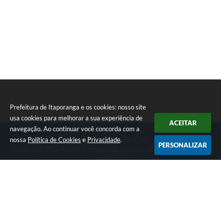
Prefeitura de Itaporanga e os cookies: nosso site
usa cookies para melhorar a sua experiência de
ACEITAR
navegação. Ao continuar você concorda com a
nossa
Política de Cookies
e
Privacidade
.
Telefone: (15) 3565-1397
PERSONALIZAR
Endereço: Rua: Pedro Alcântara de Moraes, 1060 - Centro | CEP:
18480-063
Segunda-feira a Sexta-feira das 07:30 as 17:00 horas
Prefeitura de Itaporanga
Versão do Sistema:
3.5.3 - 19/06/2026