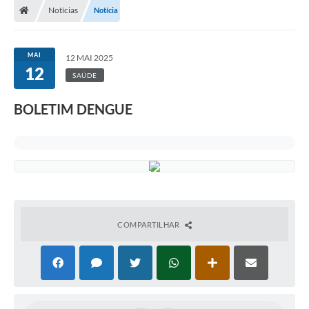
Notícias
Notícia
Turismo
Publicações Oficiais
MAI
12 MAI 2025
12
Cadastro de Artesãos
SAÚDE
Lei Aldir Blanc
BOLETIM DENGUE
CTM
Audiências Públicas
Balanços
A Prefeitura
COMPARTILHAR
Avisos e comunicados
Licitações anteriores
Contratos