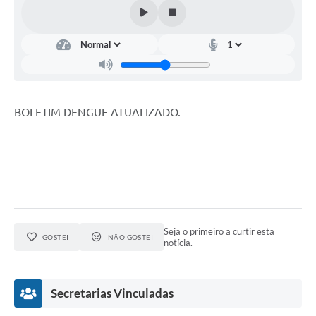
Estatuto dos Servidores Municipais
PLANO MUNICIPAL DE ASSISTÊNCIA SOCIAL
A Nossa Cidade
Galeria de Vídeos
BOLETIM DENGUE ATUALIZADO.
Contas Públicas
Legislação
Editais
Links
Banco do Povo Paulista
Seja o primeiro a curtir esta
GOSTEI
NÃO GOSTEI
notícia.
Folha de Pagamento
Serviços ao Cidadão
Secretarias Vinculadas
Nota Fiscal Eletrônica