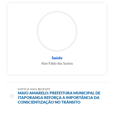
Compras Web
STS - 3º Setor
Telefones Úteis
Transparência
Notícias
Saúde
Contato
Alan Fábio dos Santos
SIC
NOTÍCIA MAIS RECENTE
MAIO AMARELO: PREFEITURA MUNICIPAL DE
ITAPORANGA REFORÇA A IMPORTÂNCIA DA
CONSCIENTIZAÇÃO NO TRÂNSITO