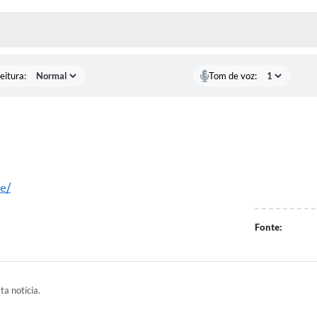
 MÍDIAS
RECEBA NOTÍCIAS
eitura:
Tom de voz:
e/
Fonte:
ta notícia.