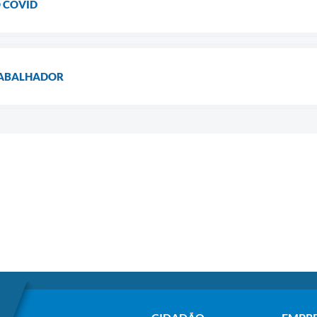
 COVID
RABALHADOR