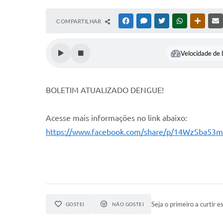
COMPARTILHAR
FACEBOOK
MESSENGER
TWITTER
WHATSAPP
OUTRAS
Velocidade de l
BOLETIM ATUALIZADO DENGUE!
Acesse mais informações no link abaixo:
https://www.facebook.com/share/p/14WzSba53m
Seja o primeiro a curtir es
GOSTEI
NÃO GOSTEI