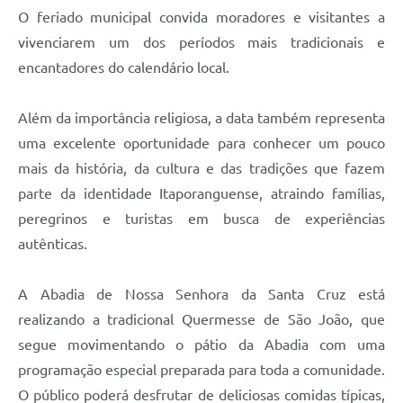
O feriado municipal convida moradores e visitantes a
Compras Web
vivenciarem um dos períodos mais tradicionais e
encantadores do calendário local.
STS - 3º Setor
Telefones Úteis
Além da importância religiosa, a data também representa
Transparência
uma excelente oportunidade para conhecer um pouco
mais da história, da cultura e das tradições que fazem
Notícias
parte da identidade Itaporanguense, atraindo famílias,
Contato
peregrinos e turistas em busca de experiências
SIC
autênticas.
A Abadia de Nossa Senhora da Santa Cruz está
realizando a tradicional Quermesse de São João, que
segue movimentando o pátio da Abadia com uma
programação especial preparada para toda a comunidade.
O público poderá desfrutar de deliciosas comidas típicas,