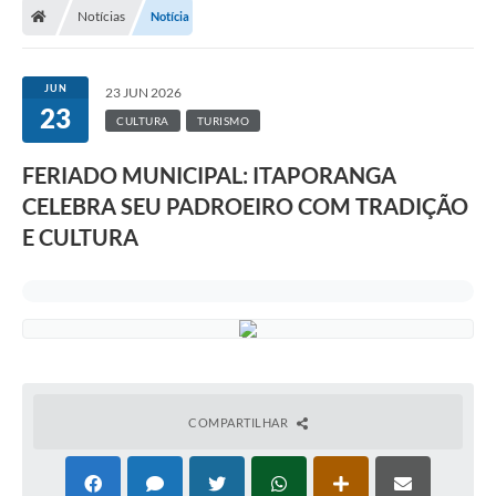
Notícias
Notícia
Turismo
Publicações Oficiais
JUN
23 JUN 2026
23
Cadastro de Artesãos
CULTURA
TURISMO
Lei Aldir Blanc
FERIADO MUNICIPAL: ITAPORANGA
CELEBRA SEU PADROEIRO COM TRADIÇÃO
CTM
E CULTURA
Audiências Públicas
Balanços
A Prefeitura
Avisos e comunicados
Licitações anteriores
COMPARTILHAR
Contratos