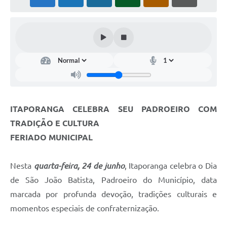
Estatuto dos Servidores Municipais
PLANO MUNICIPAL DE ASSISTÊNCIA SOCIAL
A Nossa Cidade
Galeria de Vídeos
Contas Públicas
Legislação
ITAPORANGA CELEBRA SEU PADROEIRO COM
TRADIÇÃO E CULTURA
Editais
FERIADO MUNICIPAL
Links
Nesta
quarta-feira, 24 de junho
, Itaporanga celebra o Dia
Banco do Povo Paulista
de São João Batista, Padroeiro do Município, data
Folha de Pagamento
marcada por profunda devoção, tradições culturais e
Serviços ao Cidadão
momentos especiais de confraternização.
Nota Fiscal Eletrônica