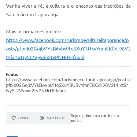
Venha viver a fé, a cultura e o encanto das tradições de
São João em Itaporanga!
Mais informações no link:
https://www.facebook.com/turismoeculturaitaporanga/p
osts/pfbid02GojbVYkB6vbs9fqSXuY3U5vYmnEKCdr98V2
t4ixtSrNySt2Vywm2tvPNHrHFfdunl
Fonte:
https://www.facebook.com/turismoeculturaitaporanga/posts/
pfbid02GojbVYkB6vbs9fqSXuY3U5vYmnEKCdr98V2t4ixtSr
NySt2Vywm2tvPNHrHFfdunl
Seja o primeiro a curtir esta
GOSTEI
NÃO GOSTEI
notícia.