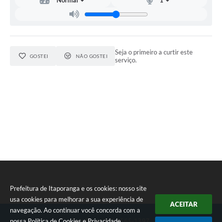
Estatuto dos Servidores Municipais
PLANO MUNICIPAL DE ASSISTÊNCIA SOCIAL
A Nossa Cidade
Seja o primeiro a curtir este
GOSTEI
NÃO GOSTEI
serviço.
Galeria de Vídeos
Contas Públicas
Legislação
Editais
Links
Banco do Povo Paulista
Folha de Pagamento
Prefeitura de Itaporanga e os cookies: nosso site
usa cookies para melhorar a sua experiência de
Serviços ao Cidadão
ACEITAR
navegação. Ao continuar você concorda com a
Nota Fiscal Eletrônica
nossa
Política de Cookies
e
Privacidade
.
Telefone: (15) 3565-1397