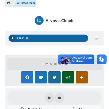
A Nossa Cidade
Turismo
Publicações Oficiais
A Nossa Cidade
Cadastro de Artesãos
Lei Aldir Blanc
PRINCIPAL
CTM
Audiências Públicas
Balanços
COMPARTILHAR
A Prefeitura
Avisos e comunicados
Licitações anteriores
Contratos