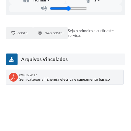
Estatuto dos Servidores Municipais
PLANO MUNICIPAL DE ASSISTÊNCIA SOCIAL
A Nossa Cidade
Seja o primeiro a curtir este
GOSTEI
NÃO GOSTEI
serviço.
Galeria de Vídeos
Contas Públicas
Arquivos Vinculados
Legislação
Editais
09/03/2017
Sem categoria | Energia elétrica e saneamento básico
Links
Banco do Povo Paulista
Folha de Pagamento
Serviços ao Cidadão
Nota Fiscal Eletrônica