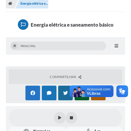
Energia elétrica e...
Turismo
Publicações Oficiais
Energia elétrica e saneamento básico
Cadastro de Artesãos
Lei Aldir Blanc
PRINCIPAL
CTM
Audiências Públicas
Balanços
COMPARTILHAR
A Prefeitura
Avisos e comunicados
Licitações anteriores
Contratos