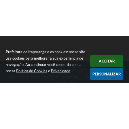
Prefeitura de Itaporanga e os cookies: nosso site
usa cookies para melhorar a sua experiência de
ACEITAR
navegação. Ao continuar você concorda com a
nossa
Política de Cookies
e
Privacidade
.
Telefone: (15) 3565-1397
PERSONALIZAR
Endereço: Rua: Pedro Alcântara de Moraes, 1060 - Centro | CEP:
18480-063
Segunda-feira a Sexta-feira das 07:30 as 17:00 horas
Prefeitura de Itaporanga
Versão do Sistema:
3.5.3 - 19/06/2026
Portal atualizado em:
06/08/2026 17:02
Dados Abertos