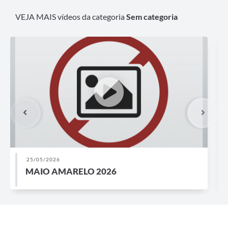
VEJA MAIS vídeos da categoria
Sem categoria
Compras Web
STS - 3º Setor
Telefones Úteis
Transparência
Notícias
Contato
SIC
22/07/2021
ICMS ECOLOGICO