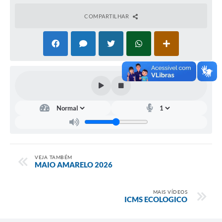
Estatuto dos Servidores Municipais
COMPARTILHAR
PLANO MUNICIPAL DE ASSISTÊNCIA SOCIAL
A Nossa Cidade
Galeria de Vídeos
Contas Públicas
Legislação
Editais
Links
VEJA TAMBÉM
Banco do Povo Paulista
MAIO AMARELO 2026
Folha de Pagamento
MAIS VÍDEOS
ICMS ECOLOGICO
Serviços ao Cidadão
Nota Fiscal Eletrônica