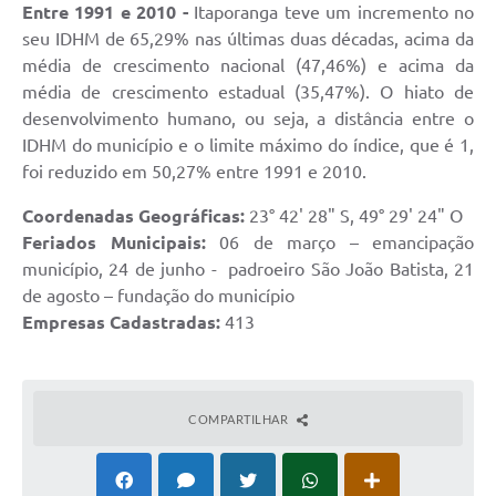
Entre 1991 e 2010 -
Itaporanga teve um incremento no
seu IDHM de 65,29% nas últimas duas décadas, acima da
Compras Web
média de crescimento nacional (47,46%) e acima da
STS - 3º Setor
média de crescimento estadual (35,47%). O hiato de
desenvolvimento humano, ou seja, a distância entre o
Telefones Úteis
IDHM do município e o limite máximo do índice, que é 1,
Transparência
foi reduzido em 50,27% entre 1991 e 2010.
Notícias
Coordenadas Geográficas:
23° 42' 28" S, 49° 29' 24" O
Feriados Municipais:
06 de março – emancipação
Contato
município, 24 de junho - padroeiro São João Batista, 21
de agosto – fundação do município
SIC
Empresas Cadastradas:
413
COMPARTILHAR