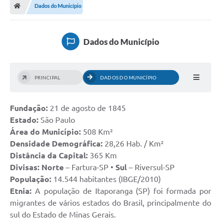
Dados do Município
Turismo
Publicações Oficiais
Dados do Município
Cadastro de Artesãos
Lei Aldir Blanc
PRINCIPAL
DADOS DO MUNICÍPIO
CTM
Fundação:
21 de agosto de 1845
Audiências Públicas
Estado:
São Paulo
Balanços
Área do Município:
508 Km²
Densidade Demográfica:
28,26 Hab. / Km²
A Prefeitura
Distância da Capital:
365 Km
Divisas: Norte
– Fartura-SP •
Sul
– Riversul-SP
Avisos e comunicados
População:
14.544 habitantes (IBGE/2010)
Licitações anteriores
Etnia:
A população de Itaporanga (SP) foi formada por
migrantes de vários estados do Brasil, principalmente do
Contratos
sul do Estado de Minas Gerais.