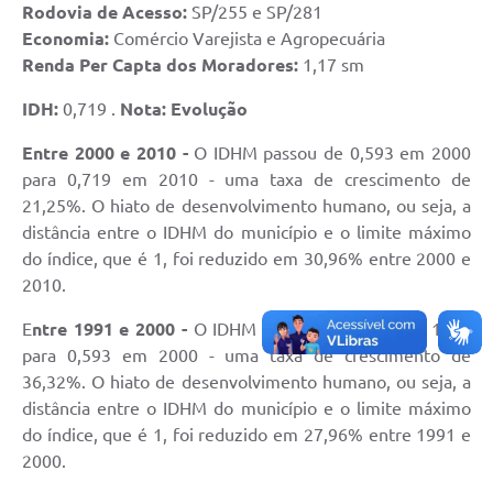
Rodovia de Acesso:
SP/255 e SP/281
Estatuto dos Servidores Municipais
Economia:
Comércio Varejista e Agropecuária
PLANO MUNICIPAL DE ASSISTÊNCIA SOCIAL
Renda Per Capta dos Moradores:
1,17 sm
A Nossa Cidade
IDH:
0,719 .
Nota:
Evolução
Galeria de Vídeos
Entre 2000 e 2010 -
O IDHM passou de 0,593 em 2000
para 0,719 em 2010 - uma taxa de crescimento de
Contas Públicas
21,25%. O hiato de desenvolvimento humano, ou seja, a
Legislação
distância entre o IDHM do município e o limite máximo
do índice, que é 1, foi reduzido em 30,96% entre 2000 e
Editais
2010.
Links
E
ntre 1991 e 2000 -
O IDHM passou de 0,435 em 1991
para 0,593 em 2000 - uma taxa de crescimento de
Banco do Povo Paulista
36,32%. O hiato de desenvolvimento humano, ou seja, a
Folha de Pagamento
distância entre o IDHM do município e o limite máximo
do índice, que é 1, foi reduzido em 27,96% entre 1991 e
Serviços ao Cidadão
2000.
Nota Fiscal Eletrônica