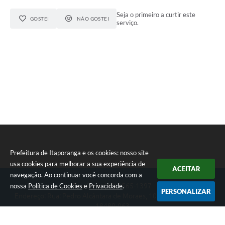
Seja o primeiro a curtir este
GOSTEI
NÃO GOSTEI
serviço.
Prefeitura de Itaporanga e os cookies: nosso site
usa cookies para melhorar a sua experiência de
ACEITAR
navegação. Ao continuar você concorda com a
nossa
Política de Cookies
e
Privacidade
.
Telefone: (15) 3565-1397
PERSONALIZAR
Endereço: Rua: Pedro Alcântara de Moraes, 1060 - Centro | CEP:
18480-063
Segunda-feira a Sexta-feira das 07:30 as 17:00 horas