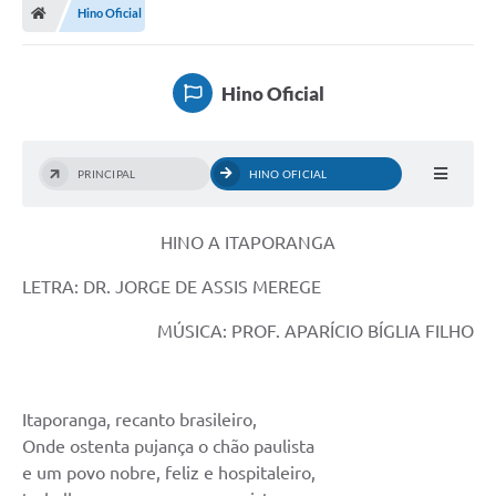
Hino Oficial
Turismo
Publicações Oficiais
Hino Oficial
Cadastro de Artesãos
Lei Aldir Blanc
PRINCIPAL
HINO OFICIAL
CTM
HINO A ITAPORANGA
Audiências Públicas
LETRA: DR. JORGE DE ASSIS MEREGE
Balanços
MÚSICA: PROF. APARÍCIO BÍGLIA FILHO
A Prefeitura
Avisos e comunicados
Itaporanga, recanto brasileiro,
Licitações anteriores
Onde ostenta pujança o chão paulista
Contratos
e um povo nobre, feliz e hospitaleiro,