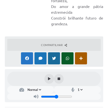
fortaleza,
Do amor a grande pátria
Compras Web
estremecida
Constrói brilhante futuro de
STS - 3º Setor
grandeza.
Telefones Úteis
Transparência
COMPARTILHAR
Notícias
Contato
SIC