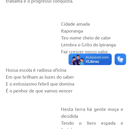
trabalha e o progresso conquista.
Estatuto dos Servidores Municipais
PLANO MUNICIPAL DE ASSISTÊNCIA SOCIAL
Cidade amada
A Nossa Cidade
Itaporanga
Teu nome cheio de calor
Galeria de Vídeos
Lembra o Grito do Ipiranga
Contas Públicas
Faz crescer nosso valor
Legislação
Nossa escola é radiosa oficina
Editais
Em que brilham as luzes do saber
Links
E o entusiasmo febril que domina
É o penhor de que vamos vencer
Banco do Povo Paulista
Folha de Pagamento
Nesta terra há gente moça e
decidida
Serviços ao Cidadão
Tendo o livro espada e
Nota Fiscal Eletrônica