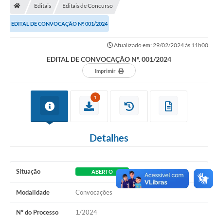
Editais
Editais de Concurso
Turismo
EDITAL DE CONVOCAÇÃO Nº. 001/2024
Publicações Oficiais
Atualizado em: 29/02/2024 às 11h00
Cadastro de Artesãos
EDITAL DE CONVOCAÇÃO Nº. 001/2024
Lei Aldir Blanc
Imprimir
CTM
1
Audiências Públicas
Balanços
Detalhes
A Prefeitura
Avisos e comunicados
Situação
ABERTO
Licitações anteriores
Modalidade
Convocações
Contratos
Nº do Processo
1/2024