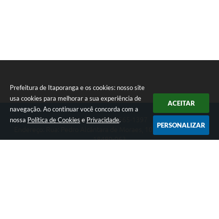
Compras Web
STS - 3º Setor
Telefones Úteis
Transparência
Prefeitura de Itaporanga e os cookies: nosso site
Notícias
usa cookies para melhorar a sua experiência de
ACEITAR
navegação. Ao continuar você concorda com a
Contato
nossa
Política de Cookies
e
Privacidade
.
Telefone: (15) 3565-1397
PERSONALIZAR
Endereço: Rua: Pedro Alcântara de Moraes, 1060 - Centro | CEP:
SIC
18480-063
Segunda-feira a Sexta-feira das 07:30 as 17:00 horas
Prefeitura de Itaporanga
Versão do Sistema:
3.5.3 - 19/06/2026
Portal atualizado em:
05/08/2026 16:57
Dados Abertos