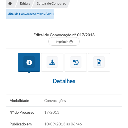
Editais
Editais de Concurso
Turismo
Edital de Convocação nº. 017/2013
Publicações Oficiais
Cadastro de Artesãos
Edital de Convocação nº. 017/2013
Lei Aldir Blanc
Imprimir
CTM
Audiências Públicas
Balanços
Detalhes
A Prefeitura
Avisos e comunicados
Modalidade
Convocações
Licitações anteriores
Nº do Processo
17/2013
Contratos
Publicado em
10/09/2013 às 06h46