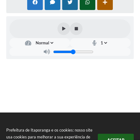
Compras Web
STS - 3º Setor
Itaporanga, 06 de setembro de 2013.
Telefones Úteis
Transparência
Notícias
Contato
JOSE CARLOS DO NUTE RODRIGUES
SIC
PREFEITO MUNICIPAL
Governo Municipal- Cidade de Itaporanga
Cidade Solidaria
Prefeitura de Itaporanga e os cookies: nosso site
usa cookies para melhorar a sua experiência de