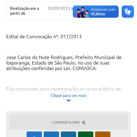
Estatuto dos Servidores Municipais
Realização em a
10/09/2013 às 06h46
partir de
PLANO MUNICIPAL DE ASSISTÊNCIA SOCIAL
A Nossa Cidade
Edital de Convocação nº. 017/2013
Galeria de Vídeos
Contas Públicas
Jose Carlos do Nute Rodrigues, Prefeito Municipal de
Itaporanga, Estado de São Paulo, no uso de suas
Legislação
atribuições conferidas por Lei, CONVOCA:
Editais
Links
Fica convocado para reintegração ao cargo público de
Eletricista, nos termos do Processo 0001749-23.
Clique para ver mais
2011.8.26.0275, o Sr. DALADIER DE SOUZA JUNIOR,
Banco do Povo Paulista
portador do Rg nº. 16.526.937-6.
Folha de Pagamento
COMPARTILHAR
Serviços ao Cidadão
O convocado deverá comparecer no prazo máximo de 5
(cinco) dias úteis, a contar da publicação desta.
Nota Fiscal Eletrônica