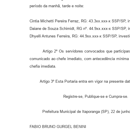
período da manhã, tarde e noite:
Cintia Michetti Pereira Ferraz, RG: 43.3xx.xxx-x SSP/SP, 
Daiane de Souza Schimidt, RG nº. 44.9xx.xxx-x SSP/SP, inv
Dhyelli Antunes Ferreira, RG: 44.9xx.xxx-x SSP/SP, investi
Artigo 2º Os servidores convocados que participaram do 
comunicado ao chefe imediato, com antecedência mínima de
chefia imediata.
Artigo 3º Esta Portaria entra em vigor na presente data
Registre-se, Publique-se e Cumpra-se.
Prefeitura Municipal de Itaporanga (SP), 22 de junho
FABIO BRUNO GURGEL BENINI