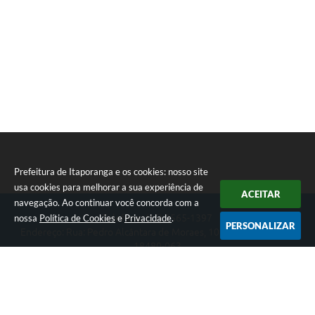
Prefeitura de Itaporanga e os cookies: nosso site
usa cookies para melhorar a sua experiência de
ACEITAR
navegação. Ao continuar você concorda com a
nossa
Política de Cookies
e
Privacidade
.
Telefone: (15) 3565-1397
PERSONALIZAR
Endereço: Rua: Pedro Alcântara de Moraes, 1060 - Centro | CEP:
18480-063
Segunda-feira a Sexta-feira das 07:30 as 17:00 horas
Prefeitura de Itaporanga