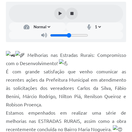
Estatuto dos Servidores Municipais
PLANO MUNICIPAL DE ASSISTÊNCIA SOCIAL
A Nossa Cidade
Galeria de Vídeos
Contas Públicas
Melhorias nas Estradas Rurais: Compromisso
Legislação
com o Desenvolvimento!
É com grande satisfação que venho comunicar as
Editais
recentes ações da Prefeitura Municipal em atendimento
Links
às solicitações dos vereadores Carlos da Silva, Fábio
Benini, Márcio Rodrigo, Nilton Piá, Renilson Queiroz e
Banco do Povo Paulista
Robison Proença.
Folha de Pagamento
Estamos empenhados em realizar uma série de
Serviços ao Cidadão
melhorias nas ESTRADAS RURAIS, assim como a obra
recentemente concluída no Bairro Maria Nogueira.
Nota Fiscal Eletrônica