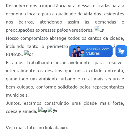
Reconhecemos a importância vital dessas estradas para a
Compras Web
economia local e para a qualidade de vida dos residentes
nos bairros, atendendo assim às demandas e
STS - 3º Setor
preocupações expressas pelos vereadores.
Telefones Úteis
Nosso compromisso abrange todos os cantos da cidade,
Transparência
incluindo tanto o perímetro urbano quanto as áreas
RURAIS.
Notícias
Estamos trabalhando incansavelmente para resolver
Contato
integralmente os desafios que nossa cidade enfrenta,
SIC
garantindo um ambiente urbano e rural mais seguro e
bem cuidado, conforme solicitado pelos representantes
municipais.
Juntos, estamos construindo uma cidade mais forte,
coesa e amada.
Veja mais fotos no link abaixo: