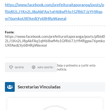
https://www.facebook.com/prefeituraitaporanga/posts/p
fbid02LJ1Kn2LJ8pAkFAq1qM68wfMo1GfR6i7JzYMRgp
w76pmkoUXfAedLYy68HRpWaveal
Fonte:
https://www.facebook.com/prefeituraitaporanga/posts/pfbid0
2LJ1Kn2LJ8pAkFAq1qM68wfMo1GfR6i7JzYMRgpw76pmko
UXfAedLYy68HRpWaveal
Seja o primeiro a curtir esta
GOSTEI
NÃO GOSTEI
notícia.
Secretarias Vinculadas